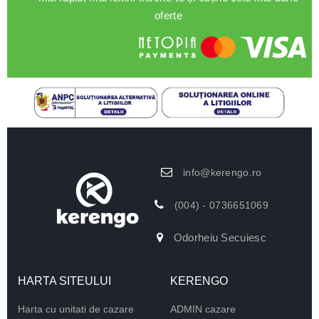
oferte
info@kerengo.ro
(004) - 0736651069
Odorheiu Secuiesc
HARTA SITEULUI
KERENGO
Harta cu unitati de cazare
ADMIN cazare