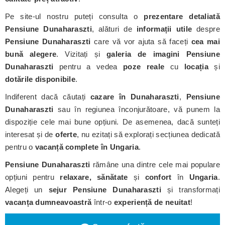
Pe site-ul nostru puteți consulta o
prezentare detaliată
Pensiune Dunaharaszti
, alături de
informații utile
despre
Pensiune Dunaharaszti
care vă vor ajuta să faceți
cea mai
bună alegere
. Vizitați și
galeria de imagini Pensiune
Dunaharaszti
pentru a vedea
poze reale
cu
locația
și
dotările disponibile
.
Indiferent dacă căutați
cazare în Dunaharaszti
,
Pensiune
Dunaharaszti
sau în regiunea înconjurătoare, vă punem la
dispoziție cele mai bune opțiuni. De asemenea, dacă sunteți
interesat și de
oferte
, nu ezitați să explorați secțiunea dedicată
pentru o
vacanță complete în Ungaria
.
Pensiune Dunaharaszti
rămâne una dintre cele mai populare
opțiuni pentru
relaxare, sănătate
și
confort
în
Ungaria
.
Alegeți un
sejur Pensiune Dunaharaszti
și transformați
vacanța dumneavoastră
într-o
experiență de neuitat
!