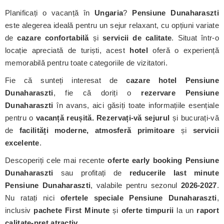
Planificați o vacanță în
Ungaria
?
Pensiune Dunaharaszti
este alegerea ideală pentru un sejur relaxant, cu opțiuni variate
de
cazare confortabilă
și
servicii de calitate
. Situat într-o
locație apreciată de turiști, acest
hotel
oferă o experiență
memorabilă pentru toate categoriile de vizitatori.
Fie că sunteți interesat de
cazare hotel Pensiune
Dunaharaszti
, fie că doriți o
rezervare Pensiune
Dunaharaszti
în avans, aici găsiți toate informațiile esențiale
pentru o
vacanță reușită. Rezervați-vă sejurul
și bucurați-vă
de
facilități moderne, atmosferă primitoare
și
servicii
excelente
.
Descoperiți cele mai recente
oferte early booking Pensiune
Dunaharaszti
sau profitați de
reducerile last minute
Pensiune Dunaharaszti
, valabile pentru sezonul
2026-2027
.
Nu ratați nici
ofertele speciale Pensiune Dunaharaszti
,
inclusiv
pachete First Minute
și
oferte timpurii
la un
raport
calitate-preț atractiv
.