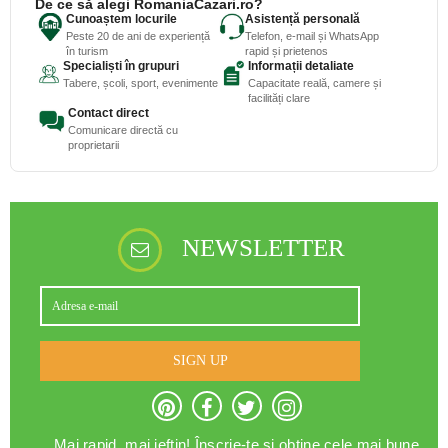
De ce să alegi RomaniaCazari.ro?
Cunoaștem locurile
Asistență personală
Peste 20 de ani de experiență
Telefon, e-mail și WhatsApp
în turism
rapid și prietenos
Specialiști în grupuri
Informații detaliate
Tabere, școli, sport, evenimente
Capacitate reală, camere și
facilități clare
Contact direct
Comunicare directă cu
proprietarii
NEWSLETTER
SIGN UP
Mai rapid, mai ieftin! Înscrie-te și obține cele mai bune