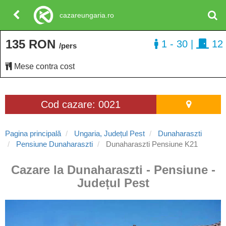
cazareungaria.ro
135 RON
1 - 30
|
12
/pers
Mese contra cost
Cod cazare: 0021
Pagina principală
Ungaria, Județul Pest
Dunaharaszti
Pensiune Dunaharaszti
Dunaharaszti Pensiune K21
Cazare la Dunaharaszti - Pensiune -
Județul Pest