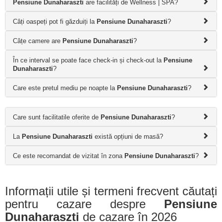
Pensiune Dunaharaszti
are facilități de Wellness | SPA?
Câți oaspeți pot fi găzduiți la
Pensiune Dunaharaszti
?
Câțe camere are
Pensiune Dunaharaszti
?
În ce interval se poate face check-in și check-out la
Pensiune
Dunaharaszti
?
Care este pretul mediu pe noapte la
Pensiune Dunaharaszti
?
Care sunt facilitatile oferite de
Pensiune Dunaharaszti
?
La
Pensiune Dunaharaszti
există opțiuni de masă?
Ce este recomandat de vizitat în zona
Pensiune Dunaharaszti
?
Informații utile și termeni frecvent căutați
pentru cazare despre
Pensiune
Dunaharaszti
de cazare în 2026