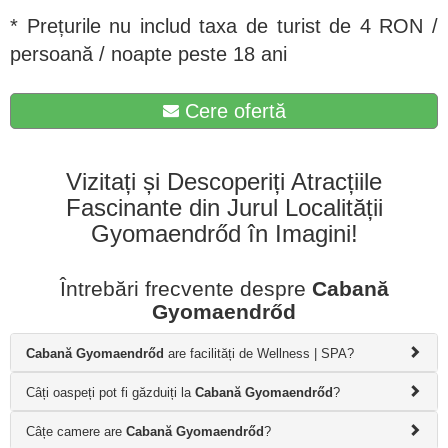
* Prețurile nu includ taxa de turist de 4 RON /
persoană / noapte peste 18 ani
Cere ofertă
Vizitați și Descoperiți Atracțiile
Fascinante din Jurul Localității
Gyomaendrőd în Imagini!
Întrebări frecvente despre
Cabană
Gyomaendrőd
Cabană Gyomaendrőd
are facilități de Wellness | SPA?
Câți oaspeți pot fi găzduiți la
Cabană Gyomaendrőd
?
Câțe camere are
Cabană Gyomaendrőd
?