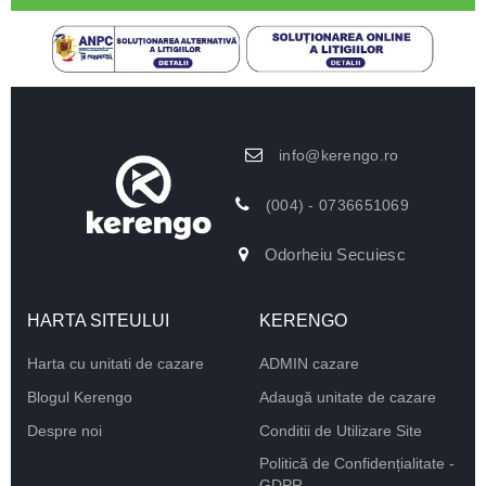
info@kerengo.ro
(004) - 0736651069
Odorheiu Secuiesc
HARTA SITEULUI
KERENGO
Harta cu unitati de cazare
ADMIN cazare
Blogul Kerengo
Adaugă unitate de cazare
Despre noi
Conditii de Utilizare Site
Politică de Confidențialitate -
GDPR