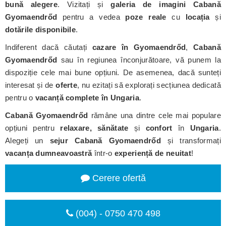
bună alegere
. Vizitați și
galeria de imagini Cabană
Gyomaendrőd
pentru a vedea
poze reale
cu
locația
și
dotările disponibile
.
Indiferent dacă căutați
cazare în Gyomaendrőd
,
Cabană
Gyomaendrőd
sau în regiunea înconjurătoare, vă punem la
dispoziție cele mai bune opțiuni. De asemenea, dacă sunteți
interesat și de
oferte
, nu ezitați să explorați secțiunea dedicată
pentru o
vacanță complete în Ungaria
.
Cabană Gyomaendrőd
rămâne una dintre cele mai populare
opțiuni pentru
relaxare, sănătate
și
confort
în
Ungaria
.
Alegeți un
sejur Cabană Gyomaendrőd
și transformați
vacanța dumneavoastră
într-o
experiență de neuitat
!
Cerere ofertă
(004) - 0750 470 498