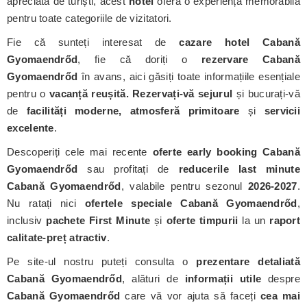
apreciată de turiști, acest
hotel
oferă o experiență memorabilă
pentru toate categoriile de vizitatori.
Fie că sunteți interesat de
cazare hotel Cabană
Gyomaendrőd
, fie că doriți o
rezervare Cabană
Gyomaendrőd
în avans, aici găsiți toate informațiile esențiale
pentru o
vacanță reușită. Rezervați-vă sejurul
și bucurați-vă
de
facilități moderne, atmosferă primitoare
și
servicii
excelente
.
Descoperiți cele mai recente
oferte early booking Cabană
Gyomaendrőd
sau profitați de
reducerile last minute
Cabană Gyomaendrőd
, valabile pentru sezonul
2026-2027
.
Nu ratați nici
ofertele speciale Cabană Gyomaendrőd
,
inclusiv
pachete First Minute
și
oferte timpurii
la un
raport
calitate-preț atractiv
.
Pe site-ul nostru puteți consulta o
prezentare detaliată
Cabană Gyomaendrőd
, alături de
informații utile
despre
Cabană Gyomaendrőd
care vă vor ajuta să faceți
cea mai