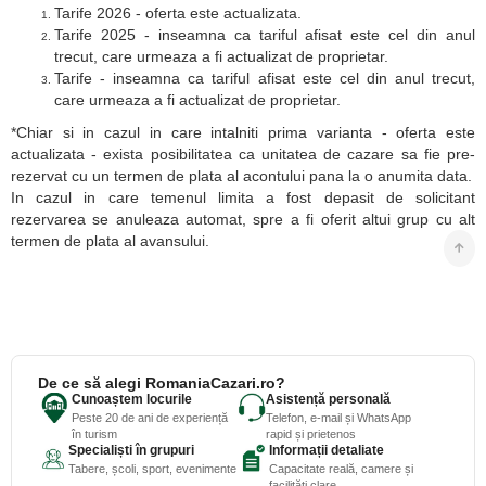
Tarife 2026 - oferta este actualizata.
Tarife 2025 - inseamna ca tariful afisat este cel din anul
trecut, care urmeaza a fi actualizat de proprietar.
Tarife - inseamna ca tariful afisat este cel din anul trecut,
care urmeaza a fi actualizat de proprietar.
*Chiar si in cazul in care intalniti prima varianta - oferta este
actualizata - exista posibilitatea ca unitatea de cazare sa fie pre-
rezervat cu un termen de plata al acontului pana la o anumita data.
In cazul in care temenul limita a fost depasit de solicitant
rezervarea se anuleaza automat, spre a fi oferit altui grup cu alt
termen de plata al avansului.
De ce să alegi RomaniaCazari.ro?
Cunoaștem locurile
Asistență personală
Peste 20 de ani de experiență
Telefon, e-mail și WhatsApp
în turism
rapid și prietenos
Specialiști în grupuri
Informații detaliate
Tabere, școli, sport, evenimente
Capacitate reală, camere și
facilități clare