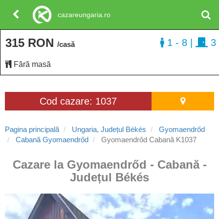
cazareungaria.ro
315 RON
1 - 8
|
3
/casă
Fără masă
Cod cazare: 1037
Pagina principală
Ungaria, Județul Békés
Gyomaendrőd
Cabană Gyomaendrőd
Gyomaendrőd Cabană K1037
Cazare la Gyomaendrőd - Cabană -
Județul Békés