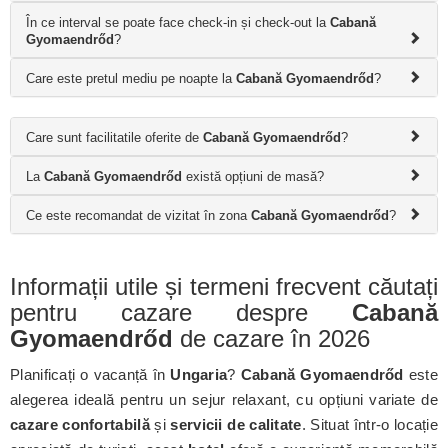
În ce interval se poate face check-in și check-out la
Cabană
Gyomaendrőd
?
Care este pretul mediu pe noapte la
Cabană Gyomaendrőd
?
Care sunt facilitatile oferite de
Cabană Gyomaendrőd
?
La
Cabană Gyomaendrőd
există opțiuni de masă?
Ce este recomandat de vizitat în zona
Cabană Gyomaendrőd
?
Informații utile și termeni frecvent căutați
pentru cazare despre
Cabană
Gyomaendrőd
de cazare în 2026
Planificați o vacanță în
Ungaria
?
Cabană Gyomaendrőd
este
alegerea ideală pentru un sejur relaxant, cu opțiuni variate de
cazare confortabilă
și
servicii de calitate
. Situat într-o locație