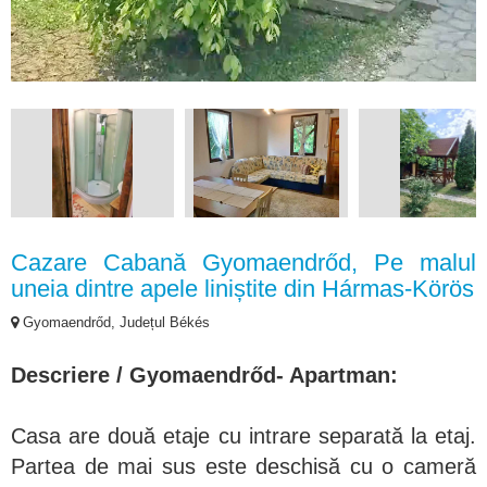
Cazare Cabană Gyomaendrőd, Pe malul
uneia dintre apele liniștite din Hármas-Körös
Gyomaendrőd, Județul Békés
Descriere / Gyomaendrőd- Apartman:
Casa are două etaje cu intrare separată la etaj.
Partea de mai sus este deschisă cu o cameră