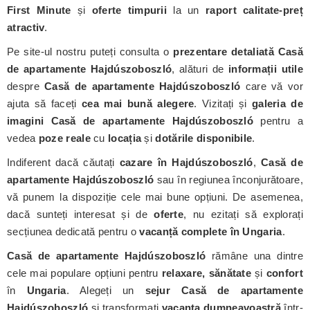
First Minute
și
oferte timpurii
la un
raport calitate-preț
atractiv
.
Pe site-ul nostru puteți consulta o
prezentare detaliată Casă
de apartamente Hajdúszoboszló
, alături de
informații utile
despre
Casă de apartamente Hajdúszoboszló
care vă vor
ajuta să faceți
cea mai bună alegere
. Vizitați și
galeria de
imagini Casă de apartamente Hajdúszoboszló
pentru a
vedea
poze reale
cu
locația
și
dotările disponibile
.
Indiferent dacă căutați
cazare în Hajdúszoboszló
,
Casă de
apartamente Hajdúszoboszló
sau în regiunea înconjurătoare,
vă punem la dispoziție cele mai bune opțiuni. De asemenea,
dacă sunteți interesat și de
oferte
, nu ezitați să explorați
secțiunea dedicată pentru o
vacanță complete în Ungaria
.
Casă de apartamente Hajdúszoboszló
rămâne una dintre
cele mai populare opțiuni pentru
relaxare, sănătate
și
confort
în
Ungaria
. Alegeți un
sejur Casă de apartamente
Hajdúszoboszló
și transformați
vacanța dumneavoastră
într-