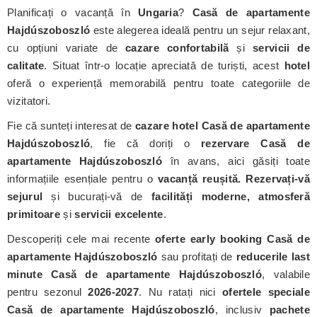
Planificați o vacanță în
Ungaria
?
Casă de apartamente
Hajdúszoboszló
este alegerea ideală pentru un sejur relaxant,
cu opțiuni variate de
cazare confortabilă
și
servicii de
calitate
. Situat într-o locație apreciată de turiști, acest
hotel
oferă o experiență memorabilă pentru toate categoriile de
vizitatori.
Fie că sunteți interesat de
cazare hotel Casă de apartamente
Hajdúszoboszló
, fie că doriți o
rezervare Casă de
apartamente Hajdúszoboszló
în avans, aici găsiți toate
informațiile esențiale pentru o
vacanță reușită. Rezervați-vă
sejurul
și bucurați-vă de
facilități moderne, atmosferă
primitoare
și
servicii excelente
.
Descoperiți cele mai recente
oferte early booking Casă de
apartamente Hajdúszoboszló
sau profitați de
reducerile last
minute Casă de apartamente Hajdúszoboszló
, valabile
pentru sezonul
2026-2027
. Nu ratați nici
ofertele speciale
Casă de apartamente Hajdúszoboszló
, inclusiv
pachete