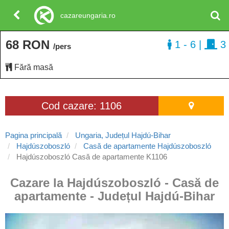
cazareungaria.ro
68 RON
1 - 6
|
3
/pers
Fără masă
Cod cazare: 1106
Pagina principală
Ungaria, Județul Hajdú-Bihar
Hajdúszoboszló
Casă de apartamente Hajdúszoboszló
Hajdúszoboszló Casă de apartamente K1106
Cazare la Hajdúszoboszló - Casă de
apartamente - Județul Hajdú-Bihar