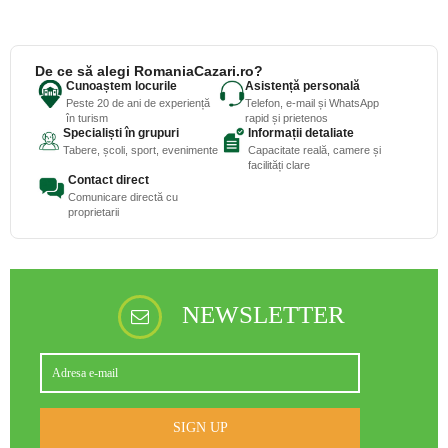
De ce să alegi RomaniaCazari.ro?
Cunoaștem locurile
Asistență personală
Peste 20 de ani de experiență
Telefon, e-mail și WhatsApp
în turism
rapid și prietenos
Specialiști în grupuri
Informații detaliate
Tabere, școli, sport, evenimente
Capacitate reală, camere și
facilități clare
Contact direct
Comunicare directă cu
proprietarii
NEWSLETTER
SIGN UP