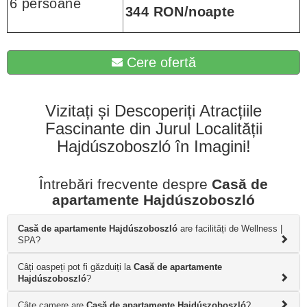
6 persoane
344 RON/noapte
Cere ofertă
Vizitați și Descoperiți Atracțiile
Fascinante din Jurul Localității
Hajdúszoboszló în Imagini!
Întrebări frecvente despre
Casă de
apartamente Hajdúszoboszló
Casă de apartamente Hajdúszoboszló
are facilități de Wellness |
SPA?
Câți oaspeți pot fi găzduiți la
Casă de apartamente
Hajdúszoboszló
?
Câțe camere are
Casă de apartamente Hajdúszoboszló
?