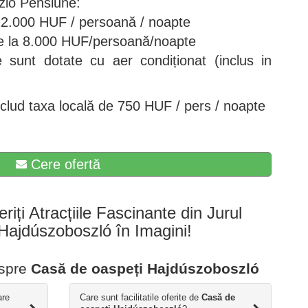
zló
Pensiune:
a 12.000 HUF / persoană / noapte
de la 8.000 HUF/persoană/noapte
 sunt dotate cu aer condiționat (inclus in
includ taxa locală de 750 HUF / pers / noapte
Cere ofertă
eriți Atracțiile Fascinante din Jurul
i Hajdúszoboszló în Imagini!
espre
Casă de oaspeți Hajdúszoboszló
re
Care sunt facilitatile oferite de
Casă de