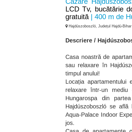
Cazare Hajdúszobos
LCD Tv, bucătărie dot
gratuită
| 400 m de H
Hajdúszoboszló, Județul Hajdú-Bihar
Descriere /
Hajdúszobo
Casa noastră de apartam
sau relaxare în Hajdúsz
timpul anului!
Locația apartamentului 
relaxare într-un mediu c
Hungarospa din partea
Hajdúszoboszló se află 
Aqua-Palace Indoor Exper
jos.
Casa de apartamente of