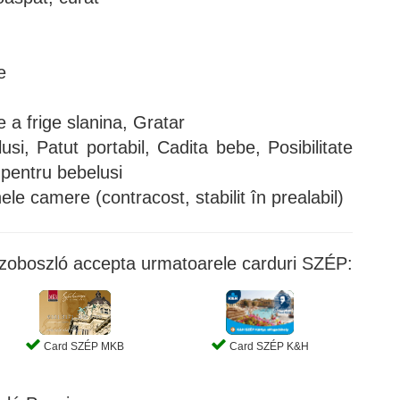
e
e a frige slanina, Gratar
si, Patut portabil, Cadita bebe, Posibilitate
 pentru bebelusi
ele camere (contracost, stabilit în prealabil)
zoboszló accepta urmatoarele carduri SZÉP:
Card SZÉP MKB
Card SZÉP K&H