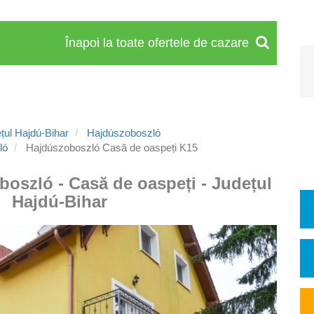
Înapoi la toate ofertele de cazare
țul Hajdú-Bihar
Hajdúszoboszló
ló
Hajdúszoboszló Casă de oaspeți K15
boszló - Casă de oaspeți - Județul
Hajdú-Bihar