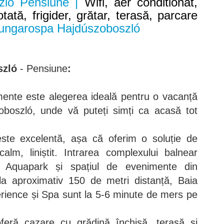
zló Pensiune |
Wifi, aer conditionat,
ată, frigider, grătar, terasă, parcare
ungarospa Hajdúszoboszló
szló
- Pensiune
:
ente este alegerea ideală pentru o vacanță
oboszló, unde vă puteți simți ca acasă tot
este excelentă, așa că oferim o soluție de
alm, liniștit. Intrarea complexului balnear
 Aquapark și spațiul de evenimente din
la aproximativ 150 de metri distanță, Baia
ience și Spa sunt la 5-6 minute de mers pe
eră cazare cu grădină închisă, terasă și