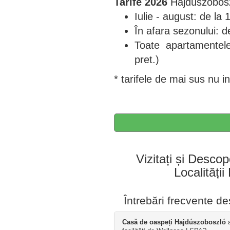
Tarife 2026
Hajdúszobos
Iulie - august: de l
În afara sezonului: 
Toate apartamentele
pret.)
* tarifele de mai sus nu 
Vizitați și Descop
Localități
Întrebări frecvente d
Casă de oaspeți Hajdúszoboszló
a