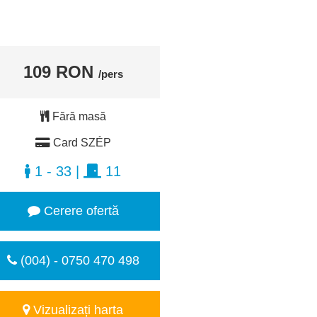
109 RON
/pers
Fără masă
Card SZÉP
1 - 33
|
11
Cerere ofertă
(004) - 0750 470 498
Vizualizați harta