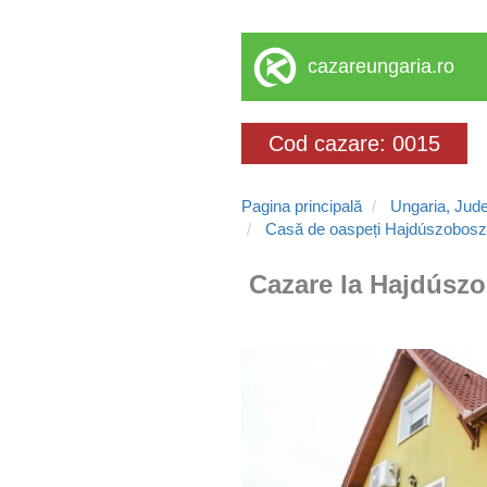
cazareungaria.ro
Cod cazare: 0015
Pagina principală
Ungaria, Jude
Casă de oaspeți Hajdúszobosz
Cazare la Hajdúszo