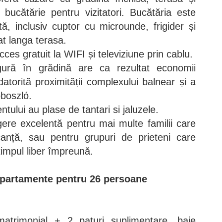
bucătărie pentru vizitatori. Bucătăria este
tă, inclusiv cuptor cu microunde, frigider și
at langa terasa.
cces gratuit la WIFI și televiziune prin cablu.
igură în grădină are ca rezultat economii
datorită proximității complexului balnear și a
oboszló.
tului au plase de tantari si jaluzele.
ere excelentă pentru mai multe familii care
anță, sau pentru grupuri de prieteni care
timpul liber împreună.
 apartamente pentru 26 persoane
atrimonial + 2 paturi suplimentare, baie