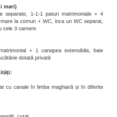
i mari)
e separate, 1-1-1 paturi matrimoniale + 4
ie mare la comun + WC, inca un WC separat,
u cele 3 camere
matrimonial + 1 canapea extensibila, baie
ucătărie dotată privată
ități:
at cu canale în limba maghiară și în diferite
roaspăt, curat