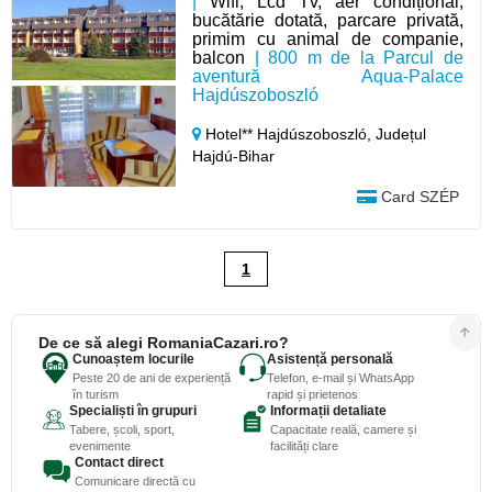
|
Wifi, Lcd Tv, aer condițional,
bucătărie dotată, parcare privată,
primim cu animal de companie,
balcon
| 800 m de la Parcul de
aventură Aqua-Palace
Hajdúszoboszló
Hotel** Hajdúszoboszló,
Județul
Hajdú-Bihar
Card SZÉP
1
De ce să alegi RomaniaCazari.ro?
Cunoaștem locurile
Asistență personală
Peste 20 de ani de experiență
Telefon, e-mail și WhatsApp
în turism
rapid și prietenos
Specialiști în grupuri
Informații detaliate
Tabere, școli, sport,
Capacitate reală, camere și
evenimente
facilități clare
Contact direct
Comunicare directă cu