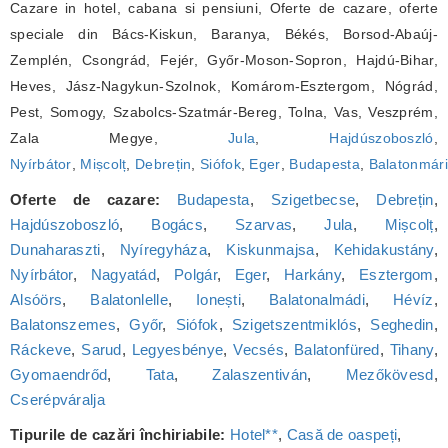
Cazare in hotel, cabana si pensiuni, Oferte de cazare, oferte
speciale din Bács-Kiskun, Baranya, Békés, Borsod-Abaúj-
Zemplén, Csongrád, Fejér, Győr-Moson-Sopron, Hajdú-Bihar,
Heves, Jász-Nagykun-Szolnok, Komárom-Esztergom, Nógrád,
Pest, Somogy, Szabolcs-Szatmár-Bereg, Tolna, Vas, Veszprém,
Zala Megye,
Jula
,
Hajdúszoboszló
,
Nyírbátor
,
Mișcolț
,
Debrețin
,
Siófok
,
Eger
,
Budapesta
,
Balatonmári
Oferte de cazare:
Budapesta
,
Szigetbecse
,
Debrețin
,
Hajdúszoboszló
,
Bogács
,
Szarvas
,
Jula
,
Mișcolț
,
Dunaharaszti
,
Nyíregyháza
,
Kiskunmajsa
,
Kehidakustány
,
Nyírbátor
,
Nagyatád
,
Polgár
,
Eger
,
Harkány
,
Esztergom
,
Alsóörs
,
Balatonlelle
,
Ionești
,
Balatonalmádi
,
Hévíz
,
Balatonszemes
,
Győr
,
Siófok
,
Szigetszentmiklós
,
Seghedin
,
Ráckeve
,
Sarud
,
Legyesbénye
,
Vecsés
,
Balatonfüred
,
Tihany
,
Gyomaendrőd
,
Tata
,
Zalaszentiván
,
Mezőkövesd
,
Cserépváralja
Tipurile de cazări închiriabile:
Hotel**
,
Casă de oaspeți
,