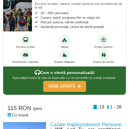
Excursii școlare, tabere, echipe sportive sau evenimente de
firmă.
20 – 200+ persoane
Cazare, masă, programe într-un singur loc
Parcare autocar, săli de conferință
Asistență personală, cerere de ofertă gratuită
Excursii școlare
Tabere
Echipe sportive
Evenimente corporate
Grupuri religioase
Grupuri de seniori
Cere o ofertă personalizată!
Specialiștii noștri îți stau la dispoziție cu recomandări și soluții complete.
CERE OFERTĂ
19
1 - 38
115 RON
/pers
Cu masă
Cazare Hajdúszoboszló Pensiune