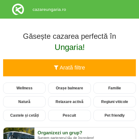
cazareungaria.ro
Găsește cazarea perfectă în
Ungaria!
Arată filtre
Wellness
Orașe balneare
Familie
Natură
Relaxare activă
Regiuni viticole
Castele și cetăți
Pescuit
Pet friendly
Organizezi un grup?
Suntem partenerul tău de încredere!