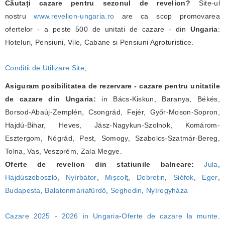
Căutați cazare pentru sezonul de revelion?
Site-ul
nostru
www.revelion-ungaria.ro
are ca scop promovarea
ofertelor - a peste 500 de unitati de cazare - din
Ungaria
:
Hoteluri, Pensiuni, Vile, Cabane si Pensiuni Agroturistice.
Conditii de Utilizare Site
;
Asiguram posibilitatea de rezervare - cazare pentru unitatile
de cazare din Ungaria:
in Bács-Kiskun, Baranya, Békés,
Borsod-Abaúj-Zemplén, Csongrád, Fejér, Győr-Moson-Sopron,
Hajdú-Bihar, Heves, Jász-Nagykun-Szolnok, Komárom-
Esztergom, Nógrád, Pest, Somogy, Szabolcs-Szatmár-Bereg,
Tolna, Vas, Veszprém, Zala Megye.
Oferte de revelion din statiunile balneare:
Jula
,
Hajdúszoboszló
,
Nyírbátor
,
Mișcolț
,
Debrețin
,
Siófok
,
Eger
,
Budapesta
,
Balatonmáriafürdő
,
Seghedin
,
Nyíregyháza
Cazare 2025 - 2026 in Ungaria
-
Oferte de cazare la munte
.