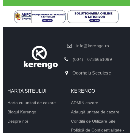
info@kerengo.ro
(004) - 0736651069
Odorheiu Secuiesc
HARTA SITEULUI
KERENGO
Harta cu unitati de cazare
ADMIN cazare
Blogul Kerengo
Adaugă unitate de cazare
Despre noi
Conditii de Utilizare Site
Politică de Confidențialitate -