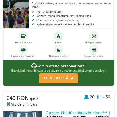
Excursii școlare, tabere, echipe sportive sau evenimente de
firmă.
20 – 200+ persoane
Cazare, masă, programe într-un singur loc
Parcare autocar, săli de conferință
Asistență personală, cerere de ofertă gratuită
Excursii școlare
Tabere
Echipe sportive
Evenimente corporate
Grupuri religioase
Grupuri de seniori
Cere o ofertă personalizată!
Specialiștii noștri îți stau la dispoziție cu recomandări și soluții complete.
CERE OFERTĂ
20
1 - 50
249 RON
/pers
Mic dejun inclus
Cazare Hajdúszoboszló Hotel*** |