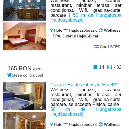
Wellness, jacuzzi, szauna,
restaurant, minibar, terasa, aer
condiționat, Wifi, gradina-curte,
parcare
| 50 m de Hungarospa
Hajdúszoboszló
Hotel*** Hajdúszoboszló
Wellness
| SPA, Județul Hajdú-Bihar
Card SZÉP
14
1 - 32
165 RON
/pers
Mese contra cost
Cazare Hajdúszoboszló Hotel*** |
Wellness, jacuzzi, szauna,
restaurant, minibar, terasa, aer
condiționat, Wifi, gradina-curte,
parcare, se accepta Pisica, caine
|
50 m de Hungarospa
Hajdúszoboszló
Hotel*** Hajdúszoboszló
Wellness