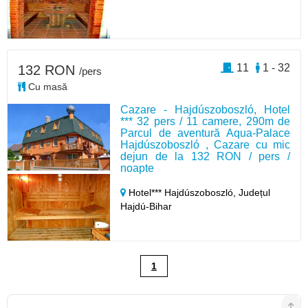
11
1 - 32
132 RON
/pers
Cu masă
Cazare - Hajdúszoboszló, Hotel
*** 32 pers / 11 camere, 290m de
Parcul de aventură Aqua-Palace
Hajdúszoboszló , Cazare cu mic
dejun de la 132 RON / pers /
noapte
Hotel*** Hajdúszoboszló,
Județul
Hajdú-Bihar
1