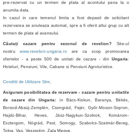
pre-rezervat cu un termen de plata al acontului pana la o
anumita data.
In cazul in care temenul limita a fost depasit de solicitant
rezervarea se anuleaza automat, spre a fi oferit altui grup cu alt
termen de plata al avansului.
Căutați cazare pentru sezonul de revelion?
Site-ul
nostru
www.revelion-ungaria.ro
are ca scop promovarea
ofertelor - a peste 500 de unitati de cazare - din
Ungaria
:
Hoteluri, Pensiuni, Vile, Cabane si Pensiuni Agroturistice.
Conditii de Utilizare Site
;
Asiguram posibilitatea de rezervare - cazare pentru unitatile
de cazare din Ungaria:
in Bács-Kiskun, Baranya, Békés,
Borsod-Abaúj-Zemplén, Csongrád, Fejér, Győr-Moson-Sopron,
Hajdú-Bihar, Heves, Jász-Nagykun-Szolnok, Komárom-
Esztergom, Nógrád, Pest, Somogy, Szabolcs-Szatmár-Bereg,
Tolna, Vas, Veszprém, Zala Megye.