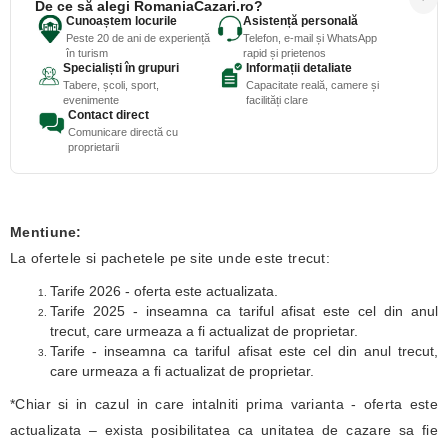
De ce să alegi RomaniaCazari.ro?
Cunoaștem locurile
Asistență personală
Peste 20 de ani de experiență
Telefon, e-mail și WhatsApp
în turism
rapid și prietenos
Specialiști în grupuri
Informații detaliate
Tabere, școli, sport,
Capacitate reală, camere și
evenimente
facilități clare
Contact direct
Comunicare directă cu
proprietarii
Mentiune:
La ofertele si pachetele pe site unde este trecut:
Tarife 2026 - oferta este actualizata.
Tarife 2025 - inseamna ca tariful afisat este cel din anul
trecut, care urmeaza a fi actualizat de proprietar.
Tarife - inseamna ca tariful afisat este cel din anul trecut,
care urmeaza a fi actualizat de proprietar.
*Chiar si in cazul in care intalniti prima varianta - oferta este
actualizata – exista posibilitatea ca unitatea de cazare sa fie