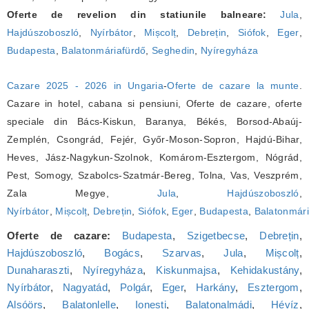
Oferte de revelion din statiunile balneare:
Jula
,
Hajdúszoboszló
,
Nyírbátor
,
Mișcolț
,
Debrețin
,
Siófok
,
Eger
,
Budapesta
,
Balatonmáriafürdő
,
Seghedin
,
Nyíregyháza
Cazare 2025 - 2026 in Ungaria
-
Oferte de cazare la munte
.
Cazare in hotel, cabana si pensiuni, Oferte de cazare, oferte
speciale din Bács-Kiskun, Baranya, Békés, Borsod-Abaúj-
Zemplén, Csongrád, Fejér, Győr-Moson-Sopron, Hajdú-Bihar,
Heves, Jász-Nagykun-Szolnok, Komárom-Esztergom, Nógrád,
Pest, Somogy, Szabolcs-Szatmár-Bereg, Tolna, Vas, Veszprém,
Zala Megye,
Jula
,
Hajdúszoboszló
,
Nyírbátor
,
Mișcolț
,
Debrețin
,
Siófok
,
Eger
,
Budapesta
,
Balatonmári
Oferte de cazare:
Budapesta
,
Szigetbecse
,
Debrețin
,
Hajdúszoboszló
,
Bogács
,
Szarvas
,
Jula
,
Mișcolț
,
Dunaharaszti
,
Nyíregyháza
,
Kiskunmajsa
,
Kehidakustány
,
Nyírbátor
,
Nagyatád
,
Polgár
,
Eger
,
Harkány
,
Esztergom
,
Alsóörs
,
Balatonlelle
,
Ionești
,
Balatonalmádi
,
Hévíz
,