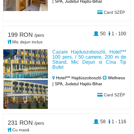
| SPA, Județul Hajdú-Bihar
Card SZÉP
50
1 - 100
199 RON
/pers
Mic dejun inclus
Cazare Hajduszoboszló, Hotel***
100 pers. / 50 camere, 200 m de
Strand, Mic Dejun si Cina Tip
Bufet
Hotel*** Hajdúszoboszló
Wellness
| SPA, Județul Hajdú-Bihar
Card SZÉP
58
1 - 116
231 RON
/pers
Cu masă