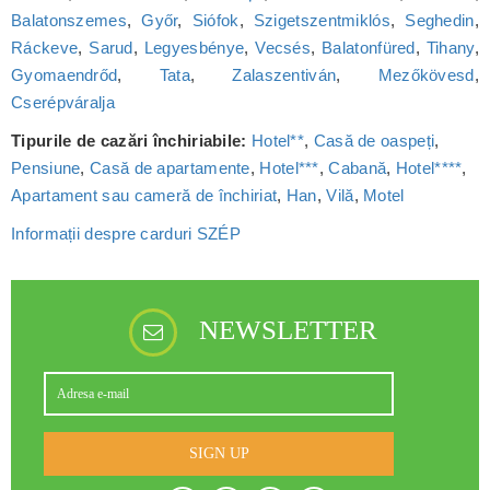
Balatonszemes
,
Győr
,
Siófok
,
Szigetszentmiklós
,
Seghedin
,
Ráckeve
,
Sarud
,
Legyesbénye
,
Vecsés
,
Balatonfüred
,
Tihany
,
Gyomaendrőd
,
Tata
,
Zalaszentiván
,
Mezőkövesd
,
Cserépváralja
Tipurile de cazări închiriabile:
Hotel**
,
Casă de oaspeți
,
Pensiune
,
Casă de apartamente
,
Hotel***
,
Cabană
,
Hotel****
,
Apartament sau cameră de închiriat
,
Han
,
Vilă
,
Motel
Informații despre carduri SZÉP
NEWSLETTER
SIGN UP