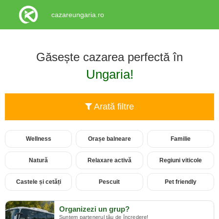
cazareungaria.ro
Găsește cazarea perfectă în
Ungaria!
Arată filtre
Wellness
Orașe balneare
Familie
Natură
Relaxare activă
Regiuni viticole
Castele și cetăți
Pescuit
Pet friendly
Organizezi un grup?
Suntem partenerul tău de încredere!