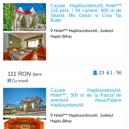
Cazare - Hajdúszoboszló, Hotel***
116 pers. / 58 camere, 800 m de
Strand, Mic Dejun si Cina Tip
Bufet
Hotel*** Hajdúszoboszló,
Județul
Hajdú-Bihar
23
1 - 56
111 RON
/pers
Cu masă
Cazare - Hajdúszoboszló,
Hotel***, 300 m de la Parcul de
aventură Aqua-Palace
Hajdúszoboszló
Hotel*** Hajdúszoboszló,
Județul
Hajdú-Bihar