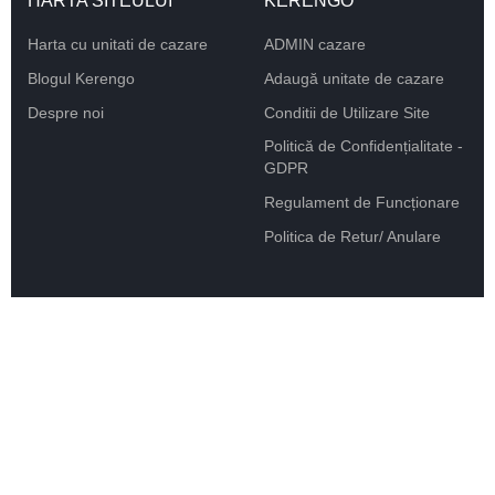
HARTA SITEULUI
KERENGO
Harta cu unitati de cazare
ADMIN cazare
Blogul Kerengo
Adaugă unitate de cazare
Despre noi
Conditii de Utilizare Site
Politică de Confidențialitate -
GDPR
Regulament de Funcționare
Politica de Retur/ Anulare