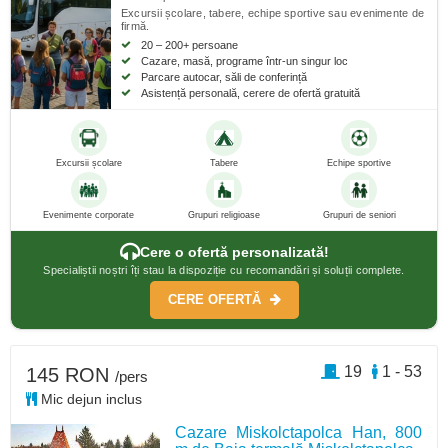
Excursii școlare, tabere, echipe sportive sau evenimente de
firmă.
20 – 200+ persoane
Cazare, masă, programe într-un singur loc
Parcare autocar, săli de conferință
Asistență personală, cerere de ofertă gratuită
Excursii școlare
Tabere
Echipe sportive
Evenimente corporate
Grupuri religioase
Grupuri de seniori
Cere o ofertă personalizată!
Specialiștii noștri îți stau la dispoziție cu recomandări și soluții complete.
CERE OFERTĂ
19
1 - 53
145 RON
/pers
Mic dejun inclus
Cazare Miskolctapolca Han, 800