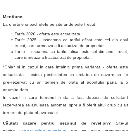
Mentiune:
La ofertele si pachetele pe site unde este trecut:
Tarife 2026 - oferta este actualizata.
Tarife 2025 - inseamna ca tariful afisat este cel din anul
trecut, care urmeaza a fi actualizat de proprietar.
Tarife - inseamna ca tariful afisat este cel din anul trecut,
care urmeaza a fi actualizat de proprietar.
*Chiar si in cazul in care intalniti prima varianta - oferta este
actualizata – exista posibilitatea ca unitatea de cazare sa fie
pre-rezervat cu un termen de plata al acontului pana la o
anumita data.
In cazul in care temenul limita a fost depasit de solicitant
rezervarea se anuleaza automat, spre a fi oferit altui grup cu alt
termen de plata al avansului.
Căutați cazare pentru sezonul de revelion?
Site-ul
nostru
www.revelion-ungaria.ro
are ca scop promovarea