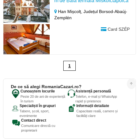
m de Baia termală Miskolctapolca
Han Mișcolț,
Județul Borsod-Abaúj-
Zemplén
Card SZÉP
1
De ce să alegi RomaniaCazari.ro?
Cunoaștem locurile
Asistență personală
Peste 20 de ani de experiență
Telefon, e-mail și WhatsApp
în turism
rapid și prietenos
Specialiști în grupuri
Informații detaliate
Tabere, școli, sport,
Capacitate reală, camere și
evenimente
facilități clare
Contact direct
Comunicare directă cu
proprietarii