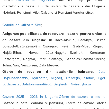
ofertelor - a peste 500 de unitati de cazare - din
Ungaria
:
Hoteluri, Pensiuni, Vile, Cabane si Pensiuni Agroturistice.
Conditii de Utilizare Site
;
Asiguram posibilitatea de rezervare - cazare pentru unitatile
de cazare din Ungaria:
in Bács-Kiskun, Baranya, Békés,
Borsod-Abaúj-Zemplén, Csongrád, Fejér, Győr-Moson-Sopron,
Hajdú-Bihar, Heves, Jász-Nagykun-Szolnok, Komárom-
Esztergom, Nógrád, Pest, Somogy, Szabolcs-Szatmár-Bereg,
Tolna, Vas, Veszprém, Zala Megye.
Oferte de revelion din statiunile balneare:
Jula
,
Hajdúszoboszló
,
Nyírbátor
,
Mișcolț
,
Debrețin
,
Siófok
,
Eger
,
Budapesta
,
Balatonmáriafürdő
,
Seghedin
,
Nyíregyháza
Cazare 2025 - 2026 in Ungaria
-
Oferte de cazare la munte
.
Cazare in hotel, cabana si pensiuni, Oferte de cazare, oferte