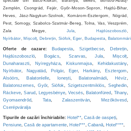
speciale din Bács-Kiskun, Baranya, Békés, Borsod-Abaúj-
Zemplén, Csongrád, Fejér, Győr-Moson-Sopron, Hajdú-Bihar,
Heves, Jász-Nagykun-Szolnok, Komárom-Esztergom, Nógrád,
Pest, Somogy, Szabolcs-Szatmár-Bereg, Tolna, Vas, Veszprém,
Zala Megye,
Jula
,
Hajdúszoboszló
,
Nyírbátor
,
Mișcolț
,
Debrețin
,
Siófok
,
Eger
,
Budapesta
,
Balatonmári
Oferte de cazare:
Budapesta
,
Szigetbecse
,
Debrețin
,
Hajdúszoboszló
,
Bogács
,
Szarvas
,
Jula
,
Mișcolț
,
Dunaharaszti
,
Nyíregyháza
,
Kiskunmajsa
,
Kehidakustány
,
Nyírbátor
,
Nagyatád
,
Polgár
,
Eger
,
Harkány
,
Esztergom
,
Alsóörs
,
Balatonlelle
,
Ionești
,
Balatonalmádi
,
Hévíz
,
Balatonszemes
,
Győr
,
Siófok
,
Szigetszentmiklós
,
Seghedin
,
Ráckeve
,
Sarud
,
Legyesbénye
,
Vecsés
,
Balatonfüred
,
Tihany
,
Gyomaendrőd
,
Tata
,
Zalaszentiván
,
Mezőkövesd
,
Cserépváralja
Tipurile de cazări închiriabile:
Hotel**
,
Casă de oaspeți
,
Pensiune
,
Casă de apartamente
,
Hotel***
,
Cabană
,
Hotel****
,