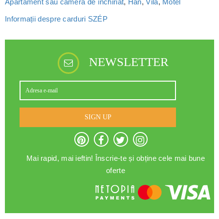
Apartament sau cameră de închiriat
,
Han
,
Vilă
,
Motel
Informații despre carduri SZÉP
NEWSLETTER
SIGN UP
Mai rapid, mai ieftin! Înscrie-te și obține cele mai bune
oferte