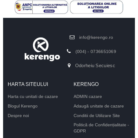
info@kerengo.ro
(004) - 0736651069
Odorheiu Secuiesc
HARTA SITEULUI
KERENGO
Harta cu unitati de cazare
ADMIN cazare
Blogul Kerengo
Adaugă unitate de cazare
Despre noi
Conditii de Utilizare Site
Politică de Confidențialitate -
GDPR