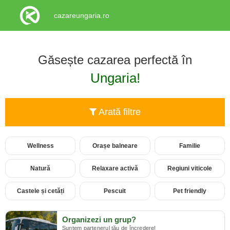
cazareungaria.ro
Găsește cazarea perfectă în
Ungaria!
Arată filtre
Wellness
Orașe balneare
Familie
Natură
Relaxare activă
Regiuni viticole
Castele și cetăți
Pescuit
Pet friendly
Organizezi un grup?
Suntem partenerul tău de încredere!