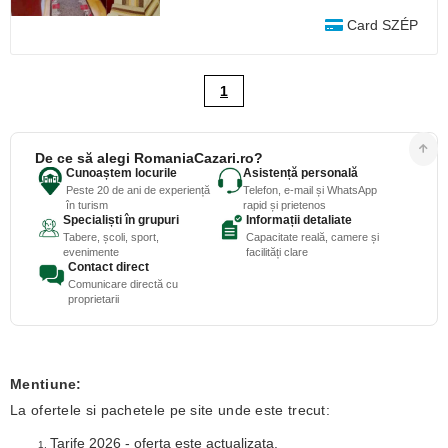
Card SZÉP
1
De ce să alegi RomaniaCazari.ro?
Cunoaștem locurile
Asistență personală
Peste 20 de ani de experiență
Telefon, e-mail și WhatsApp
în turism
rapid și prietenos
Specialiști în grupuri
Informații detaliate
Tabere, școli, sport,
Capacitate reală, camere și
evenimente
facilități clare
Contact direct
Comunicare directă cu
proprietarii
Mentiune:
La ofertele si pachetele pe site unde este trecut:
Tarife 2026 - oferta este actualizata.