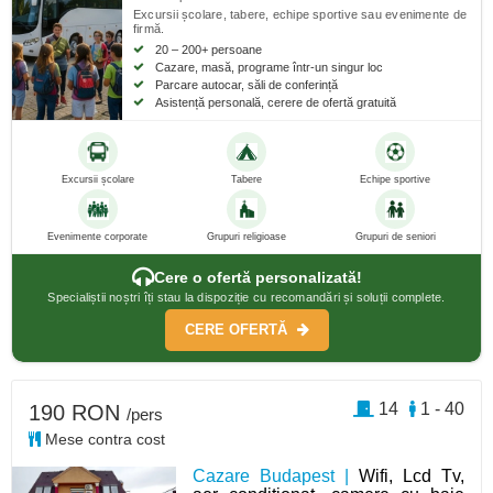
Excursii școlare, tabere, echipe sportive sau evenimente de
firmă.
20 – 200+ persoane
Cazare, masă, programe într-un singur loc
Parcare autocar, săli de conferință
Asistență personală, cerere de ofertă gratuită
Excursii școlare
Tabere
Echipe sportive
Evenimente corporate
Grupuri religioase
Grupuri de seniori
Cere o ofertă personalizată!
Specialiștii noștri îți stau la dispoziție cu recomandări și soluții complete.
CERE OFERTĂ
14
1 - 40
190 RON
/pers
Mese contra cost
Cazare Budapest |
Wifi, Lcd Tv,