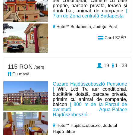
aer conditionat, camere cu baie
proprie, parcare privată, terasă și
drink bar, animal de companie
|
7km de Zona centrală Budapesta
Hotel** Budapesta,
Județul Pest
Card SZÉP
19
1 - 38
115 RON
/pers
Cu masă
Cazare Hajdúszoboszló Pensiune
|
Wifi, Lcd Tv, aer condițional,
bucătărie dotată, parcare privată,
primim cu animal de companie,
balcon
| 800 m de la Parcul de
aventură Aqua-Palace
Hajdúszoboszló
Hotel** Hajdúszoboszló,
Județul
Hajdú-Bihar