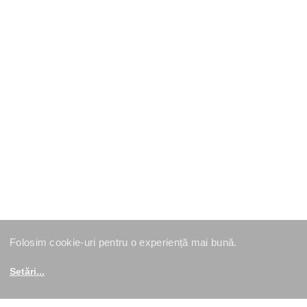
Folosim cookie-uri pentru o experiență mai bună.
Setări
...