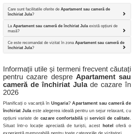
Care sunt facilitatile oferite de
Apartament sau cameră de
închiriat Jula
?
La
Apartament sau cameră de închiriat Jula
există opțiuni de
masă?
Ce este recomandat de vizitat în zona
Apartament sau cameră de
închiriat Jula
?
Informații utile și termeni frecvent căutați
pentru cazare despre
Apartament sau
cameră de închiriat Jula
de cazare în
2026
Planificați o vacanță în
Ungaria
?
Apartament sau cameră de
închiriat Jula
este alegerea ideală pentru un sejur relaxant, cu
opțiuni variate de
cazare confortabilă
și
servicii de calitate
.
Situat într-o locație apreciată de turiști, acest
hotel
oferă o
experiență memorabilă pentru toate categoriile de vizitatori.