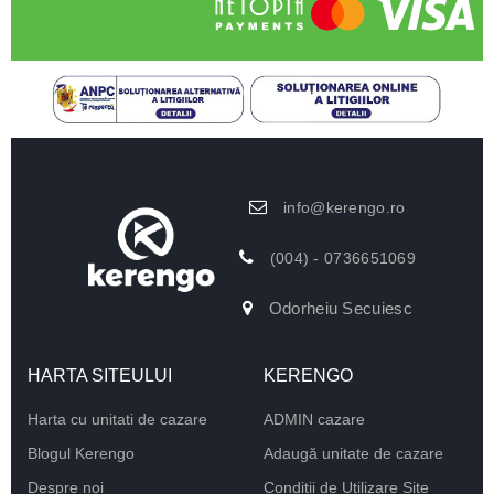
info@kerengo.ro
(004) - 0736651069
Odorheiu Secuiesc
HARTA SITEULUI
KERENGO
Harta cu unitati de cazare
ADMIN cazare
Blogul Kerengo
Adaugă unitate de cazare
Despre noi
Conditii de Utilizare Site