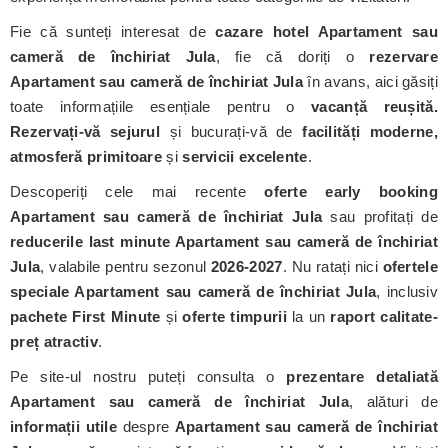
Fie că sunteți interesat de
cazare hotel Apartament sau
cameră de închiriat Jula
, fie că doriți o
rezervare
Apartament sau cameră de închiriat Jula
în avans, aici găsiți
toate informațiile esențiale pentru o
vacanță reușită.
Rezervați-vă sejurul
și bucurați-vă de
facilități moderne,
atmosferă primitoare
și
servicii excelente
.
Descoperiți cele mai recente
oferte early booking
Apartament sau cameră de închiriat Jula
sau profitați de
reducerile last minute Apartament sau cameră de închiriat
Jula
, valabile pentru sezonul
2026-2027
. Nu ratați nici
ofertele
speciale Apartament sau cameră de închiriat Jula
, inclusiv
pachete First Minute
și
oferte timpurii
la un
raport calitate-
preț atractiv
.
Pe site-ul nostru puteți consulta o
prezentare detaliată
Apartament sau cameră de închiriat Jula
, alături de
informații utile
despre
Apartament sau cameră de închiriat