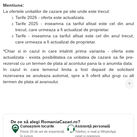
Mentiune:
La ofertele unitatilor de cazare pe site unde este trecut:
Tarife 2026 - oferta este actualizata.
Tarife 2025 - inseamna ca tariful afisat este cel din anul
trecut, care urmeaza a fi actualizat de proprietar.
Tarife - inseamna ca tariful afisat este cel din anul trecut,
care urmeaza a fi actualizat de proprietar.
*Chiar si in cazul in care intalniti prima varianta - oferta este
actualizata - exista posibilitatea ca unitatea de cazare sa fie pre-
rezervat cu un termen de plata al acontului pana la o anumita data.
In cazul in care temenul limita a fost depasit de solicitant
rezervarea se anuleaza automat, spre a fi oferit altui grup cu alt
termen de plata al avansului.
De ce să alegi RomaniaCazari.ro?
Cunoaștem locurile
Asistență personală
Peste 20 de ani de experiență
Telefon, e-mail și WhatsApp
în turism
rapid și prietenos