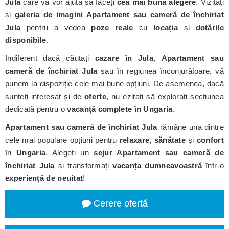
Jula
care vă vor ajuta să faceți
cea mai bună alegere
. Vizitați
și
galeria de imagini Apartament sau cameră de închiriat
Jula
pentru a vedea
poze reale
cu
locația
și
dotările
disponibile
.
Indiferent dacă căutați
cazare în Jula
,
Apartament sau
cameră de închiriat Jula
sau în regiunea înconjurătoare, vă
punem la dispoziție cele mai bune opțiuni. De asemenea, dacă
sunteți interesat și de
oferte
, nu ezitați să explorați secțiunea
dedicată pentru o
vacanță complete în Ungaria
.
Apartament sau cameră de închiriat Jula
rămâne una dintre
cele mai populare opțiuni pentru
relaxare, sănătate
și
confort
în
Ungaria
. Alegeți un
sejur Apartament sau cameră de
închiriat Jula
și transformați
vacanța dumneavoastră
într-o
experiență de neuitat
!
Cerere ofertă