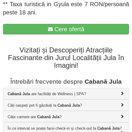
** Taxa turistică in Gyula este 7 RON/persoană
peste 18 ani.
Cere ofertă
Vizitați și Descoperiți Atracțiile
Fascinante din Jurul Localității Jula în
Imagini!
Întrebări frecvente despre
Cabană Jula
Cabană Jula
are facilități de Wellness | SPA?
Câți oaspeți pot fi găzduiți la
Cabană Jula
?
Câțe camere are
Cabană Jula
?
În ce interval se poate face check-in și check-out la
Cabană Jula
?