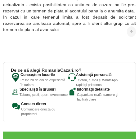
actualizata - exista posibilitatea ca unitatea de cazare sa fie pre-
rezervat cu un termen de plata al acontului pana la o anumita data.
In cazul in care temenul limita a fost depasit de solicitant
rezervarea se anuleaza automat, spre a fi oferit altui grup cu alt
termen de plata al avansului.
De ce să alegi RomaniaCazari.ro?
Cunoaștem locurile
Asistență personală
Peste 20 de ani de experiență
Telefon, e-mail și WhatsApp
în turism
rapid și prietenos
Specialiști în grupuri
Informații detaliate
Tabere, școli, sport, evenimente
Capacitate reală, camere și
facilități clare
Contact direct
Comunicare directă cu
proprietarii