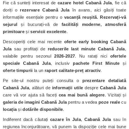
Fie că sunteți interesat de
cazare hotel Cabană Jula
, fie că
doriți o
rezervare Cabană Jula
în avans, aici găsiți toate
informațiile esențiale pentru o
vacanță reușită. Rezervați-vă
sejurul
și bucurați-vă de
facilități moderne, atmosferă
primitoare
și
servicii excelente
.
Descoperiți cele mai recente
oferte early booking Cabană
Jula
sau profitați de
reducerile last minute Cabană Jula
,
valabile pentru sezonul
2026-2027
. Nu ratați nici
ofertele
speciale Cabană Jula
, inclusiv
pachete First Minute
și
oferte timpurii
la un
raport calitate-preț atractiv
.
Pe site-ul nostru puteți consulta o
prezentare detaliată
Cabană Jula
, alături de
informații utile
despre
Cabană Jula
care vă vor ajuta să faceți
cea mai bună alegere
. Vizitați și
galeria de imagini Cabană Jula
pentru a vedea
poze reale
cu
locația
și
dotările disponibile
.
Indiferent dacă căutați
cazare în Jula
,
Cabană Jula
sau în
regiunea înconjurătoare, vă punem la dispoziție cele mai bune