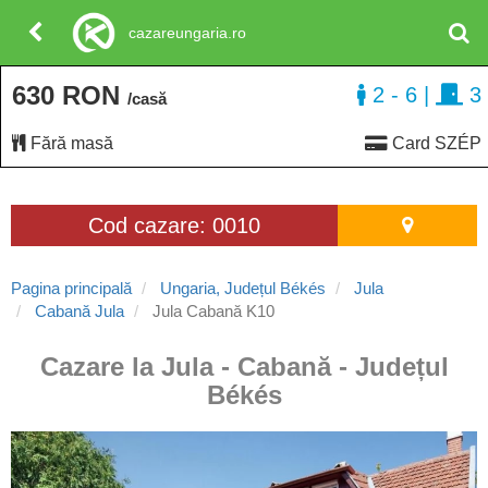
cazareungaria.ro
630 RON
2 - 6
|
3
/casă
Fără masă
Card SZÉP
Cod cazare: 0010
Pagina principală
Ungaria, Județul Békés
Jula
Cabană Jula
Jula Cabană K10
Cazare la Jula - Cabană - Județul
Békés