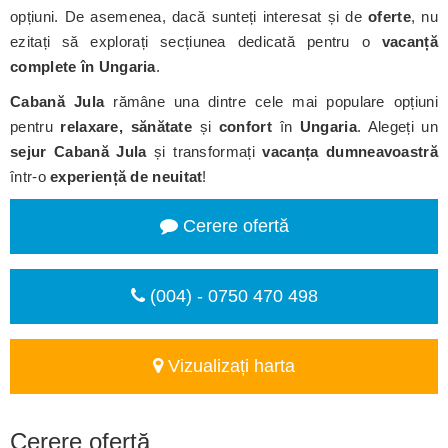
opțiuni. De asemenea, dacă sunteți interesat și de
oferte
, nu
ezitați să explorați secțiunea dedicată pentru o
vacanță
complete în Ungaria
.
Cabană Jula
rămâne una dintre cele mai populare opțiuni
pentru
relaxare, sănătate
și
confort
în
Ungaria
. Alegeți un
sejur Cabană Jula
și transformați
vacanța dumneavoastră
într-o
experiență de neuitat
!
Cerere ofertă
(004) - 0750 470 498
Vizualizați harta
Cerere ofertă