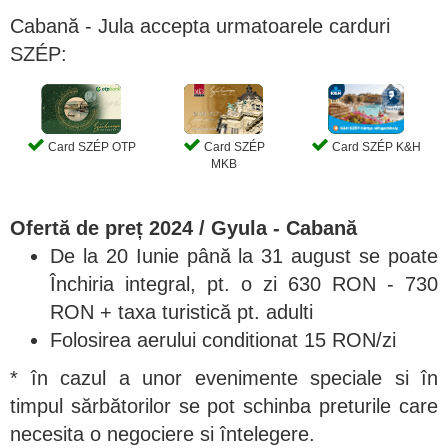
Cabană - Jula accepta urmatoarele carduri
SZÉP:
Card SZÉP OTP
Card SZÉP
Card SZÉP K&H
MKB
Ofertă de preț 2024 / Gyula - Cabană
De la 20 Iunie până la 31 august se poate
Închiria integral, pt. o zi 630 RON - 730
RON + taxa turistică pt. adulti
Folosirea aerului conditionat 15 RON/zi
* în cazul a unor evenimente speciale si în
timpul sărbătorilor se pot schinba preturile care
necesita o negociere si întelegere.