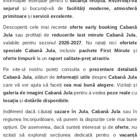
informațiile esențiale pentru o
vacanță reușită. Rezervați-vă
sejurul
și bucurați-vă de
facilități moderne, atmosferă
primitoare
și
servicii excelente
.
Descoperiți cele mai recente
oferte early booking Cabană
Jula
sau profitați de
reducerile last minute Cabană Jula
,
valabile pentru sezonul
2026-2027
. Nu ratați nici
ofertele
speciale Cabană Jula
, inclusiv
pachete First Minute
și
oferte timpurii
la un
raport calitate-preț atractiv
.
Pe site-ul nostru puteți consulta o
prezentare detaliată
Cabană Jula
, alături de
informații utile
despre
Cabană Jula
care vă vor ajuta să faceți
cea mai bună alegere
. Vizitați și
galeria de imagini Cabană Jula
pentru a vedea
poze reale
cu
locația
și
dotările disponibile
.
Indiferent dacă căutați
cazare în Jula
,
Cabană Jula
sau în
regiunea înconjurătoare, vă punem la dispoziție cele mai bune
opțiuni. De asemenea, dacă sunteți interesat și de
oferte
, nu
ezitați să explorați secțiunea dedicată pentru o
vacanță