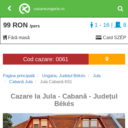
cazareungaria.ro
99 RON
1 - 16
|
8
/pers
Fără masă
Card SZÉP
Cod cazare: 0061
Pagina principală
Ungaria, Județul Békés
Jula
Cabană Jula
Jula Cabană K61
Cazare la Jula - Cabană - Județul
Békés