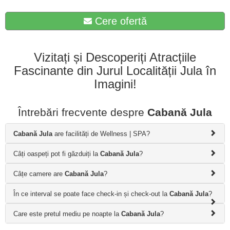
Cere ofertă
Vizitați și Descoperiți Atracțiile
Fascinante din Jurul Localității Jula în
Imagini!
Întrebări frecvente despre
Cabană Jula
Cabană Jula
are facilități de Wellness | SPA?
Câți oaspeți pot fi găzduiți la
Cabană Jula
?
Câțe camere are
Cabană Jula
?
În ce interval se poate face check-in și check-out la
Cabană Jula
?
Care este pretul mediu pe noapte la
Cabană Jula
?