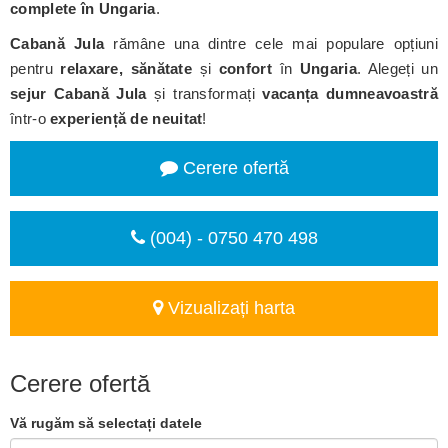
complete în Ungaria
.
Cabană Jula
rămâne una dintre cele mai populare opțiuni
pentru
relaxare, sănătate
și
confort
în
Ungaria
. Alegeți un
sejur Cabană Jula
și transformați
vacanța dumneavoastră
într-o
experiență de neuitat
!
Cerere ofertă
(004) - 0750 470 498
Vizualizați harta
Cerere ofertă
Vă rugăm să selectați datele