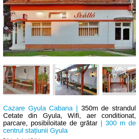
Cazare Gyula Cabana |
350m de strandul
Cetate din Gyula, Wifi, aer conditionat,
parcare, posibiloitate de grătar
| 300 m de
centrul stațiunii Gyula