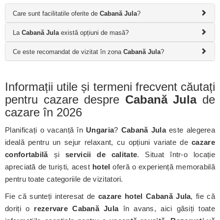
Care sunt facilitatile oferite de
Cabană Jula
?
La
Cabană Jula
există opțiuni de masă?
Ce este recomandat de vizitat în zona
Cabană Jula
?
Informații utile și termeni frecvent căutați
pentru cazare despre
Cabană Jula
de
cazare în 2026
Planificați o vacanță în
Ungaria
?
Cabană Jula
este alegerea
ideală pentru un sejur relaxant, cu opțiuni variate de
cazare
confortabilă
și
servicii de calitate
. Situat într-o locație
apreciată de turiști, acest
hotel
oferă o experiență memorabilă
pentru toate categoriile de vizitatori.
Fie că sunteți interesat de
cazare hotel Cabană Jula
, fie că
doriți o
rezervare Cabană Jula
în avans, aici găsiți toate