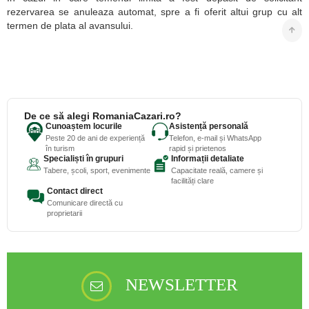
rezervarea se anuleaza automat, spre a fi oferit altui grup cu alt
termen de plata al avansului.
De ce să alegi RomaniaCazari.ro?
Cunoaștem locurile
Asistență personală
Peste 20 de ani de experiență
Telefon, e-mail și WhatsApp
în turism
rapid și prietenos
Specialiști în grupuri
Informații detaliate
Tabere, școli, sport, evenimente
Capacitate reală, camere și
facilități clare
Contact direct
Comunicare directă cu
proprietarii
NEWSLETTER