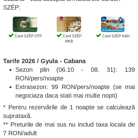
SZÉP:
Card SZÉP OTP
Card SZÉP
Card SZÉP K&H
MKB
Tarife 2026 / Gyula - Cabana
Sezon plin (06.10 - 08. 31): 139
RON/pers/noapte
Extrasezon: 99 RON/pers/noapte (se mai
negociaza daca stati mai multe nopti)
* Pentru rezervările de 1 noapte se calculează
suprataxă.
** Preturile de mai sus nu includ taxa locala de
7 RON/adult