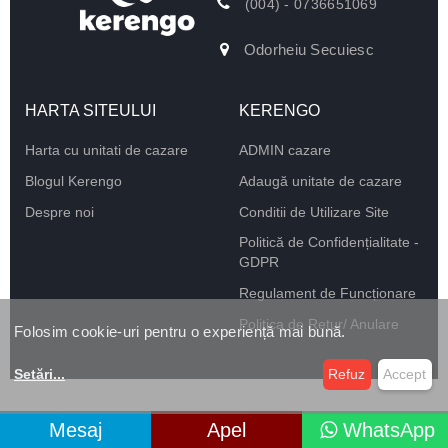
(004) - 0736651069
Odorheiu Secuiesc
HARTA SITEULUI
KERENGO
Harta cu unitati de cazare
ADMIN cazare
Blogul Kerengo
Adaugă unitate de cazare
Despre noi
Conditii de Utilizare Site
Politică de Confidențialitate -
GDPR
Regulament de Funcționare
Politica de Retur/ Anulare
Folosim cookie-uri pentru o experiență mai bună.
Setări
...
Refuz
Accept
Mesaj
Apel
WhatsApp