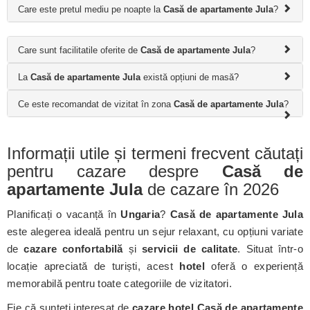
Care este pretul mediu pe noapte la
Casă de apartamente Jula
?
Care sunt facilitatile oferite de
Casă de apartamente Jula
?
La
Casă de apartamente Jula
există opțiuni de masă?
Ce este recomandat de vizitat în zona
Casă de apartamente Jula
?
Informații utile și termeni frecvent căutați
pentru cazare despre
Casă de
apartamente Jula
de cazare în 2026
Planificați o vacanță în
Ungaria
?
Casă de apartamente Jula
este alegerea ideală pentru un sejur relaxant, cu opțiuni variate
de
cazare confortabilă
și
servicii de calitate
. Situat într-o
locație apreciată de turiști, acest
hotel
oferă o experiență
memorabilă pentru toate categoriile de vizitatori.
Fie că sunteți interesat de
cazare hotel Casă de apartamente