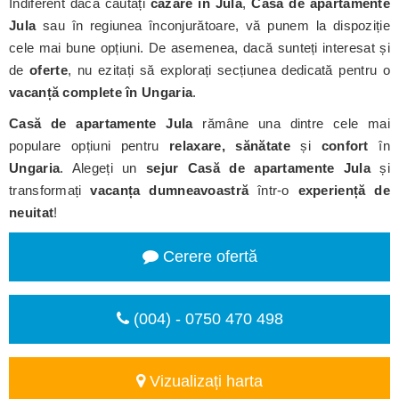
Indiferent dacă căutați
cazare în Jula
,
Casă de apartamente
Jula
sau în regiunea înconjurătoare, vă punem la dispoziție
cele mai bune opțiuni. De asemenea, dacă sunteți interesat și
de
oferte
, nu ezitați să explorați secțiunea dedicată pentru o
vacanță complete în Ungaria
.
Casă de apartamente Jula
rămâne una dintre cele mai
populare opțiuni pentru
relaxare, sănătate
și
confort
în
Ungaria
. Alegeți un
sejur Casă de apartamente Jula
și
transformați
vacanța dumneavoastră
într-o
experiență de
neuitat
!
Cerere ofertă
(004) - 0750 470 498
Vizualizați harta