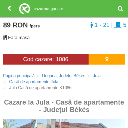
cazareungaria.ro
89 RON
1 - 21
|
5
/pers
Fără masă
Cod cazare: 1086
Pagina principală
Ungaria, Județul Békés
Jula
Casă de apartamente Jula
Jula Casă de apartamente K1086
Cazare la Jula - Casă de apartamente
- Județul Békés