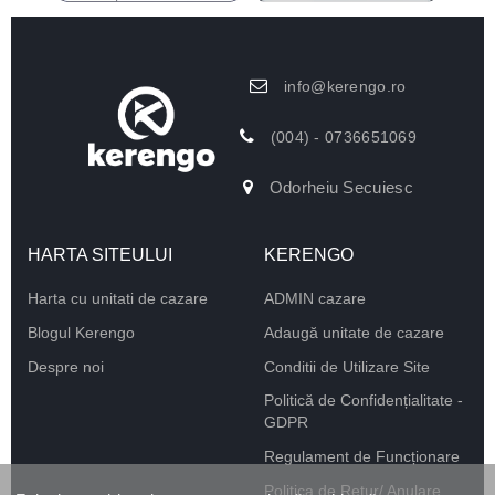
info@kerengo.ro
(004) - 0736651069
Odorheiu Secuiesc
HARTA SITEULUI
KERENGO
Harta cu unitati de cazare
ADMIN cazare
Blogul Kerengo
Adaugă unitate de cazare
Despre noi
Conditii de Utilizare Site
Politică de Confidențialitate -
GDPR
Regulament de Funcționare
Politica de Retur/ Anulare