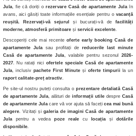
Jula
, fie că doriți o
rezervare Casă de apartamente Jula
în
avans, aici găsiți toate informațiile esențiale pentru o
vacanță
reușită. Rezervați-vă sejurul
și bucurați-vă de
facilități
moderne, atmosferă primitoare
și
servicii excelente
.
Descoperiți cele mai recente
oferte early booking Casă de
apartamente Jula
sau profitați de
reducerile last minute
Casă de apartamente Jula
, valabile pentru sezonul
2026-
2027
. Nu ratați nici
ofertele speciale Casă de apartamente
Jula
, inclusiv
pachete First Minute
și
oferte timpurii
la un
raport calitate-preț atractiv
.
Pe site-ul nostru puteți consulta o
prezentare detaliată Casă
de apartamente Jula
, alături de
informații utile
despre
Casă
de apartamente Jula
care vă vor ajuta să faceți
cea mai bună
alegere
. Vizitați și
galeria de imagini Casă de apartamente
Jula
pentru a vedea
poze reale
cu
locația
și
dotările
disponibile
.