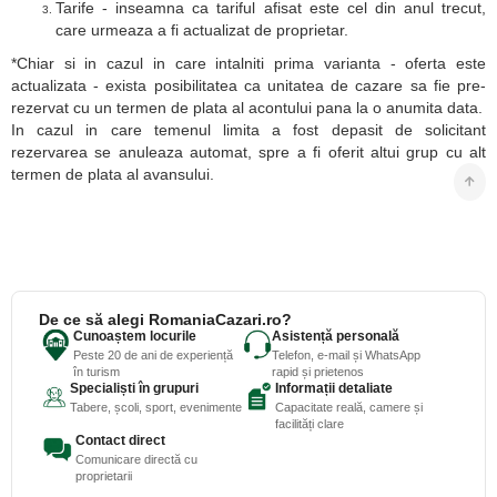
Tarife - inseamna ca tariful afisat este cel din anul trecut,
care urmeaza a fi actualizat de proprietar.
*Chiar si in cazul in care intalniti prima varianta - oferta este
actualizata - exista posibilitatea ca unitatea de cazare sa fie pre-
rezervat cu un termen de plata al acontului pana la o anumita data.
In cazul in care temenul limita a fost depasit de solicitant
rezervarea se anuleaza automat, spre a fi oferit altui grup cu alt
termen de plata al avansului.
De ce să alegi RomaniaCazari.ro?
Cunoaștem locurile
Asistență personală
Peste 20 de ani de experiență
Telefon, e-mail și WhatsApp
în turism
rapid și prietenos
Specialiști în grupuri
Informații detaliate
Tabere, școli, sport, evenimente
Capacitate reală, camere și
facilități clare
Contact direct
Comunicare directă cu
proprietarii