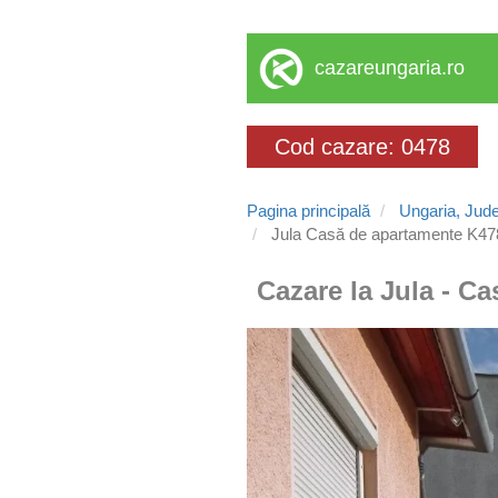
cazareungaria.ro
Cod cazare: 0478
Pagina principală
Ungaria, Jud
Jula Casă de apartamente K47
Cazare la Jula - C