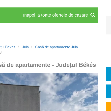
Înapoi la toate ofertele de cazare
ețul Békés
Jula
Casă de apartamente Jula
8
asă de apartamente - Județul Békés