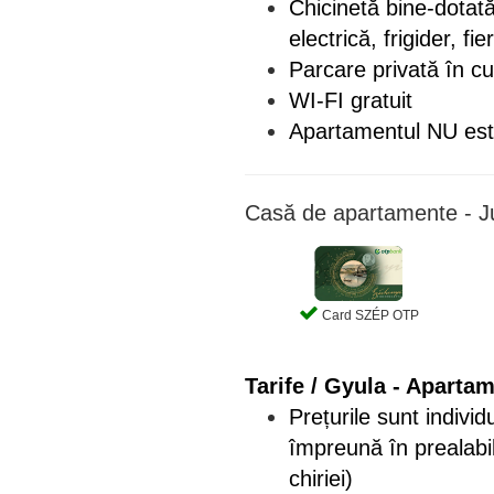
Chicinetă bine-dotată 
electrică, frigider, 
Parcare privată în cu
WI-FI gratuit
Apartamentul NU este
Casă de apartamente - J
Card SZÉP OTP
Tarife / Gyula - Aparta
Prețurile sunt individ
împreună în prealabil
chiriei)