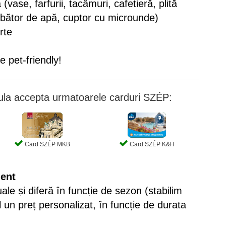
(vase, farfurii, tacâmuri, cafetieră, plită
fierbător de apă, cuptor cu microunde)
rte
 pet-friendly!
ula accepta urmatoarele carduri SZÉP:
Card SZÉP MKB
Card SZÉP K&H
ment
uale și diferă în funcție de sezon (stabilim
 un preț personalizat, în funcție de durata