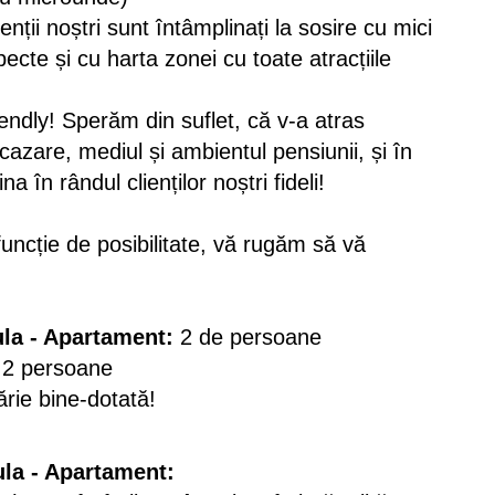
ienții noștri sunt întâmplinați la sosire cu mici
ecte și cu harta zonei cu toate atracțiile
endly! Sperăm din suflet, că v-a atras
cazare, mediul și ambientul pensiunii, și în
 în rândul clienților noștri fideli!
uncție de posibilitate, vă rugăm să vă
ula - Apartament:
2 de persoane
 2 persoane
ărie bine-dotată!
yula - Apartament: