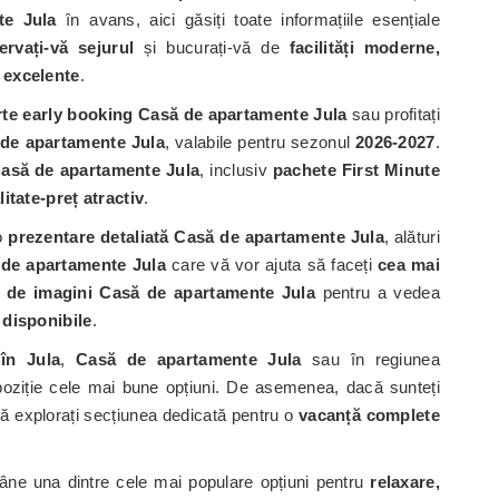
te Jula
în avans, aici găsiți toate informațiile esențiale
ervați-vă sejurul
și bucurați-vă de
facilități moderne,
i excelente
.
rte early booking Casă de apartamente Jula
sau profitați
 de apartamente Jula
, valabile pentru sezonul
2026-2027
.
Casă de apartamente Jula
, inclusiv
pachete First Minute
litate-preț atractiv
.
 o
prezentare detaliată Casă de apartamente Jula
, alături
de apartamente Jula
care vă vor ajuta să faceți
cea mai
a de imagini Casă de apartamente Jula
pentru a vedea
 disponibile
.
în Jula
,
Casă de apartamente Jula
sau în regiunea
poziție cele mai bune opțiuni. De asemenea, dacă sunteți
 să explorați secțiunea dedicată pentru o
vacanță complete
ne una dintre cele mai populare opțiuni pentru
relaxare,