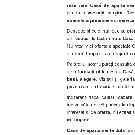
rezervare Casă de apartamen
pentru o
vacanță reușită. Rez
atmosferă primitoare
și
servici
Descoperiți cele mai recente
ofe
de
reducerile last minute Casă
Nu ratați nici
ofertele speciale 
și
oferte timpurii
la un
raport ca
Pe site-ul nostru puteți consulta
de
informații utile
despre
Casă 
bună alegere
. Vizitați și
galeri
poze reale
cu
locația
și
dotările
Indiferent dacă căutați
cazare 
înconjurătoare, vă punem la dis
interesat și de
oferte
, nu ezitați
în Ungaria
.
Casă de apartamente Jula
rămâ