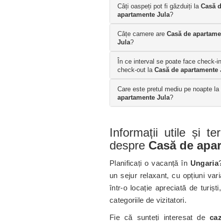
Câți oaspeți pot fi găzduiți la
Casă 
apartamente Jula
?
Câțe camere are
Casă de apartame
Jula
?
În ce interval se poate face check-in
check-out la
Casă de apartamente 
Care este pretul mediu pe noapte la
apartamente Jula
?
Informații utile și t
despre
Casă de apar
Planificați o vacanță în
Ungaria
un sejur relaxant, cu opțiuni var
într-o locație apreciată de turișt
categoriile de vizitatori.
Fie că sunteți interesat de
ca