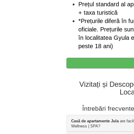
Prețul standard al 
+ taxa turistică
*Prețurile diferă în f
oficiale. Prețurile su
în localitatea Gyula 
peste 18 ani)
Vizitați și Descop
Local
Întrebări frecven
Casă de apartamente Jula
are facil
Wellness | SPA?