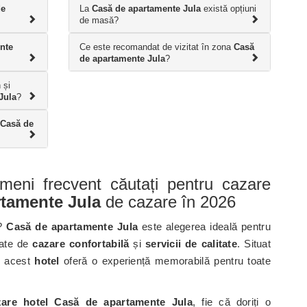
de
La
Casă de apartamente Jula
există opțiuni
de masă?
nte
Ce este recomandat de vizitat în zona
Casă
de apartamente Jula
?
 și
Jula
?
Casă de
ermeni frecvent căutați pentru cazare
tamente Jula
de cazare în 2026
?
Casă de apartamente Jula
este alegerea ideală pentru
iate de
cazare confortabilă
și
servicii de calitate
. Situat
i, acest
hotel
oferă o experiență memorabilă pentru toate
zare hotel Casă de apartamente Jula
, fie că doriți o