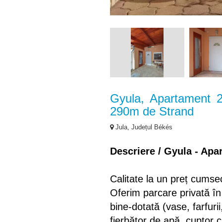
Gyula, Apartament 2
290m de Strand
Jula, Județul Békés
Descriere / Gyula - Ap
Calitate la un preț cumse
Oferim parcare privată în
bine-dotată (vase, farfurii,
fierbător de apă, cuptor 