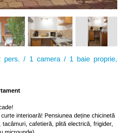
 pers. / 1 camera / 1 baie proprie,
artament
cade!
 curte interioară! Pensiunea deține chicinetă
 tacâmuri, cafetieră, plită electrică, frigider,
cu microunde)