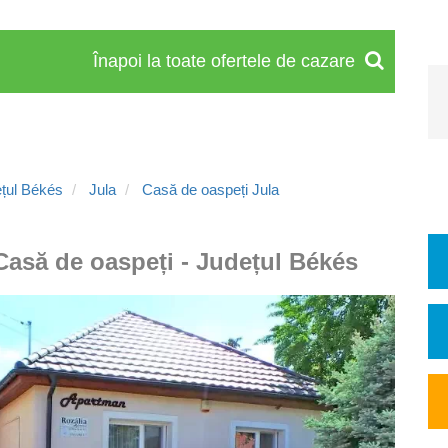
Înapoi la toate ofertele de cazare
ețul Békés
Jula
Casă de oaspeți Jula
 Casă de oaspeți - Județul Békés