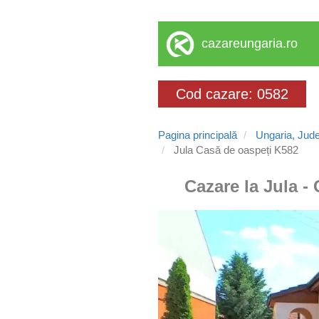
cazareungaria.ro
Cod cazare: 0582
Pagina principală
Ungaria, Jud
Jula Casă de oaspeți K582
Cazare la Jula -