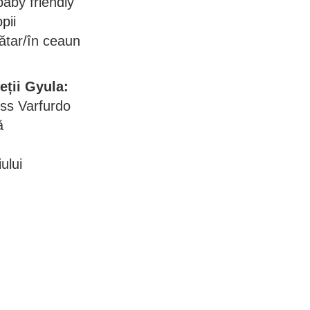
aby friendly
pii
grătar/în ceaun
eții Gyula:
ss Varfurdo
ă
ului