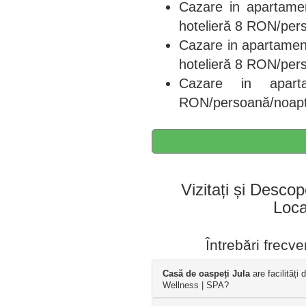
Cazare in apartame
hotelieră 8 RON/per
Cazare in apartame
hotelieră 8 RON/per
Cazare in apar
RON/persoană/noap
Vizitați și Descop
Local
Întrebări frecv
Casă de oaspeți Jula
are facilități 
Wellness | SPA?