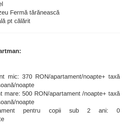
el
eu Fermă tărănească
ă pt călărit
partman:
nt mic: 370 RON/apartament/noapte+ taxă
soană/noapte
nt mare: 500 RON/apartament /noapte+ taxă
soană/noapte
tament pentru copii sub 2 ani: 0
te