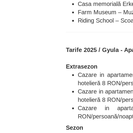
Casa memorială Erk
Farm Museum – Muz
Riding School – Scoal
Tarife 2025 / Gyula - A
Extrasezon
Cazare in apartame
hotelieră 8 RON/per
Cazare in apartame
hotelieră 8 RON/per
Cazare in apar
RON/persoană/noap
Sezon