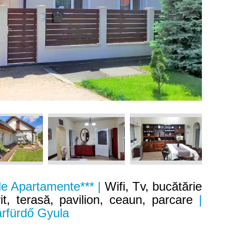
e Apartamente*** |
Wifi, Tv, bucătărie
it, terasă, pavilion, ceaun, parcare
|
rfürdő Gyula