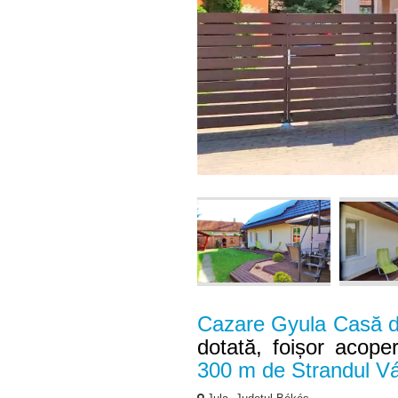
Cazare Gyula Casă d
dotată, foișor acoper
300 m de Strandul Vá