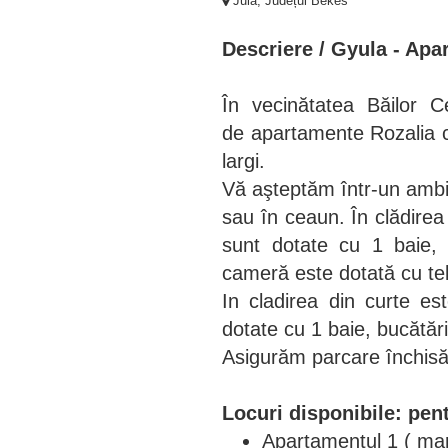
Jula, Județul Békés
Descriere / Gyula - Apa
În vecinătatea Băilor 
de apartamente Rozalia cu 
largi.
Vă aşteptăm într-un ambien
sau în ceaun. În clădire
sunt dotate cu 1 baie,
cameră este dotată cu te
In cladirea din curte e
dotate cu 1 baie, bucătăr
Asigurăm parcare închisă
Locuri disponibile: pen
Apartamentul 1 ( mar