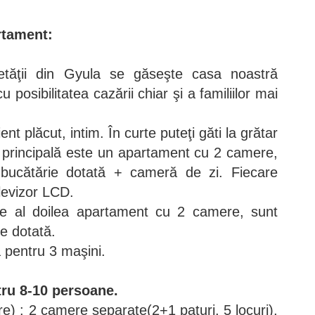
rtament:
Cetăţii din Gyula se găseşte casa noastră
posibilitatea cazării chiar şi a familiilor mai
t plăcut, intim. În curte puteţi găti la grătar
a principală este un apartament cu 2 camere,
 bucătărie dotată + cameră de zi. Fiecare
levizor LCD.
ste al doilea apartament cu 2 camere, sunt
ie dotată.
 pentru 3 maşini.
tru 8-10 persoane.
e) : 2 camere separate(2+1 paturi, 5 locuri),