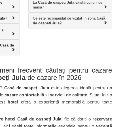
de
La
Casă de oaspeți Jula
există opțiuni de
masă?
ula
?
Ce este recomandat de vizitat în zona
Casă
de oaspeți Jula
?
 și
Casă de
ermeni frecvent căutați pentru cazare
eți Jula
de cazare în 2026
?
Casă de oaspeți Jula
este alegerea ideală pentru un
 de
cazare confortabilă
și
servicii de calitate
. Situat într-o
cest
hotel
oferă o experiență memorabilă pentru toate
re hotel Casă de oaspeți Jula
, fie că doriți o
rezervare
 aici găsiți toate informațiile esențiale pentru o
vacanță