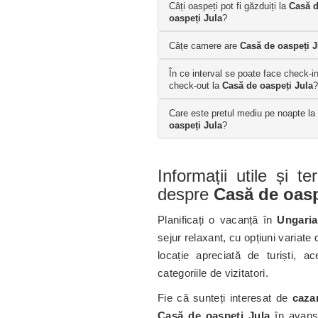
Câți oaspeți pot fi găzduiți la
Casă 
oaspeți Jula
?
Câțe camere are
Casă de oaspeți J
În ce interval se poate face check-in
check-out la
Casă de oaspeți Jula
?
Care este pretul mediu pe noapte la
oaspeți Jula
?
Informații utile și t
despre
Casă de oasp
Planificați o vacanță în
Ungaria
sejur relaxant, cu opțiuni variate
locație apreciată de turiști, a
categoriile de vizitatori.
Fie că sunteți interesat de
caza
Casă de oaspeți Jula
în avans,