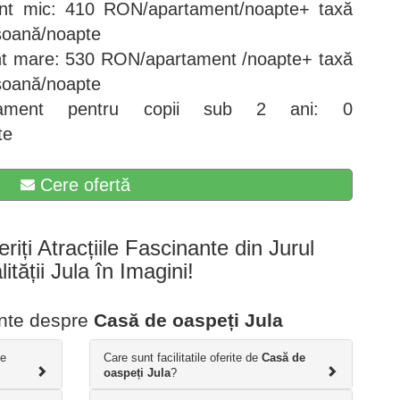
nt mic: 410 RON/apartament/noapte+ taxă
soană/noapte
nt mare: 530 RON/apartament /noapte+ taxă
soană/noapte
tament pentru copii sub 2 ani: 0
te
Cere ofertă
eriți Atracțiile Fascinante din Jurul
ității Jula în Imagini!
ente despre
Casă de oaspeți Jula
de
Care sunt facilitatile oferite de
Casă de
oaspeți Jula
?