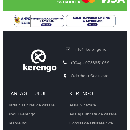
info@kerengo.ro
(004) - 0736651069
Odorheiu Secuiesc
HARTA SITEULUI
KERENGO
Harta cu unitati de cazare
ADMIN cazare
Blogul Kerengo
Adaugă unitate de cazare
Despre noi
Conditii de Utilizare Site