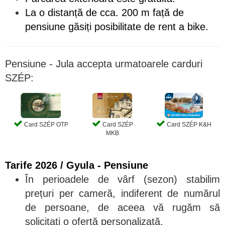
La o distanță de cca. 200 m față de
pensiune găsiți posibilitate de rent a bike.
Pensiune - Jula accepta urmatoarele carduri
SZÉP:
Card SZÉP OTP
Card SZÉP
Card SZÉP K&H
MKB
Tarife 2026 / Gyula - Pensiune
În perioadele de vârf (sezon) stabilim
prețuri per cameră, indiferent de numărul
de persoane, de aceea vă rugăm să
solicitați o ofertă personalizată.