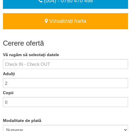
(004) - 0750 470 498
Vizualizați harta
Cerere ofertă
Vă rugăm să selectați datele
Adulți
Copii
Modalitate de plată