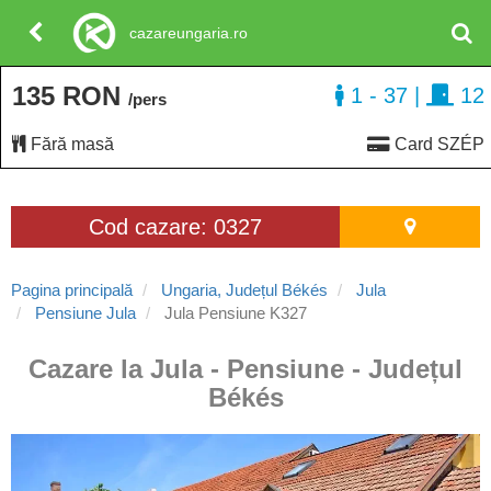
cazareungaria.ro
135 RON
1 - 37
|
12
/pers
Fără masă
Card SZÉP
Cod cazare: 0327
Pagina principală
Ungaria, Județul Békés
Jula
Pensiune Jula
Jula Pensiune K327
Cazare la Jula - Pensiune - Județul
Békés