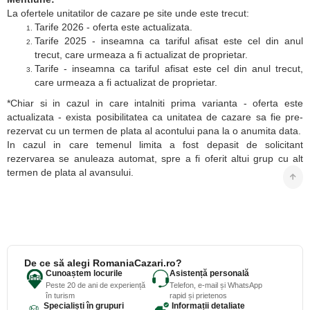
La ofertele unitatilor de cazare pe site unde este trecut:
Tarife 2026 - oferta este actualizata.
Tarife 2025 - inseamna ca tariful afisat este cel din anul
trecut, care urmeaza a fi actualizat de proprietar.
Tarife - inseamna ca tariful afisat este cel din anul trecut,
care urmeaza a fi actualizat de proprietar.
*Chiar si in cazul in care intalniti prima varianta - oferta este
actualizata - exista posibilitatea ca unitatea de cazare sa fie pre-
rezervat cu un termen de plata al acontului pana la o anumita data.
In cazul in care temenul limita a fost depasit de solicitant
rezervarea se anuleaza automat, spre a fi oferit altui grup cu alt
termen de plata al avansului.
De ce să alegi RomaniaCazari.ro?
Cunoaștem locurile
Asistență personală
Peste 20 de ani de experiență
Telefon, e-mail și WhatsApp
în turism
rapid și prietenos
Specialiști în grupuri
Informații detaliate