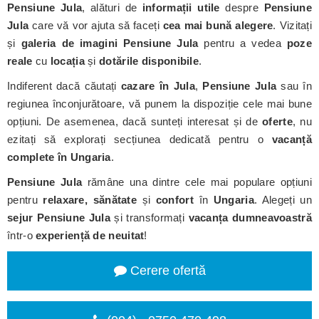
Pensiune Jula
, alături de
informații utile
despre
Pensiune
Jula
care vă vor ajuta să faceți
cea mai bună alegere
. Vizitați
și
galeria de imagini Pensiune Jula
pentru a vedea
poze
reale
cu
locația
și
dotările disponibile
.
Indiferent dacă căutați
cazare în Jula
,
Pensiune Jula
sau în
regiunea înconjurătoare, vă punem la dispoziție cele mai bune
opțiuni. De asemenea, dacă sunteți interesat și de
oferte
, nu
ezitați să explorați secțiunea dedicată pentru o
vacanță
complete în Ungaria
.
Pensiune Jula
rămâne una dintre cele mai populare opțiuni
pentru
relaxare, sănătate
și
confort
în
Ungaria
. Alegeți un
sejur Pensiune Jula
și transformați
vacanța dumneavoastră
într-o
experiență de neuitat
!
Cerere ofertă