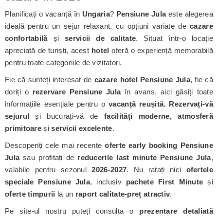
Planificați o vacanță în
Ungaria
?
Pensiune Jula
este alegerea
ideală pentru un sejur relaxant, cu opțiuni variate de
cazare
confortabilă
și
servicii de calitate
. Situat într-o locație
apreciată de turiști, acest
hotel
oferă o experiență memorabilă
pentru toate categoriile de vizitatori.
Fie că sunteți interesat de
cazare hotel Pensiune Jula
, fie că
doriți o
rezervare Pensiune Jula
în avans, aici găsiți toate
informațiile esențiale pentru o
vacanță reușită. Rezervați-vă
sejurul
și bucurați-vă de
facilități moderne, atmosferă
primitoare
și
servicii excelente
.
Descoperiți cele mai recente
oferte early booking Pensiune
Jula
sau profitați de
reducerile last minute Pensiune Jula
,
valabile pentru sezonul
2026-2027
. Nu ratați nici
ofertele
speciale Pensiune Jula
, inclusiv
pachete First Minute
și
oferte timpurii
la un
raport calitate-preț atractiv
.
Pe site-ul nostru puteți consulta o
prezentare detaliată