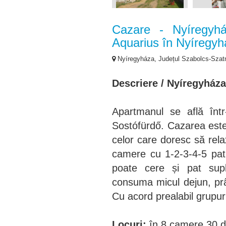
Cazare - Nyíregyh
Aquarius în Nyíregyh
Nyíregyháza, Județul Szabolcs-Szat
Descriere
/ Nyíregyháza
Apartmanul se află într
Sostófürdő. Cazarea este r
celor care doresc să rel
camere cu 1-2-3-4-5 pat
poate cere și pat supl
consuma micul dejun, prân
Cu acord prealabil grupuri
Locuri:
în 8 camere 30 