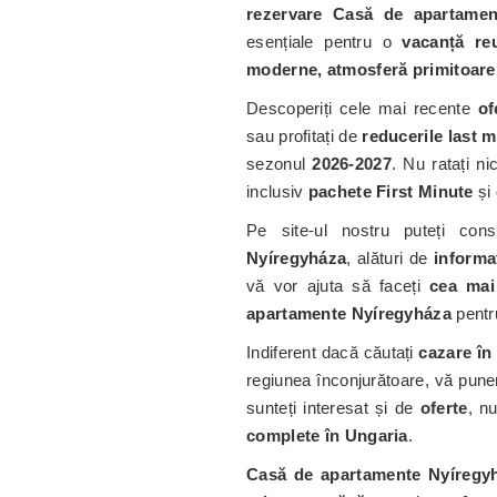
rezervare Casă de apartamen
esențiale pentru o
vacanță reu
moderne, atmosferă primitoare
Descoperiți cele mai recente
of
sau profitați de
reducerile last 
sezonul
2026-2027
. Nu ratați ni
inclusiv
pachete First Minute
și
Pe site-ul nostru puteți co
Nyíregyháza
, alături de
informaț
vă vor ajuta să faceți
cea mai
apartamente Nyíregyháza
pentr
Indiferent dacă căutați
cazare în
regiunea înconjurătoare, vă pune
sunteți interesat și de
oferte
, n
complete în Ungaria
.
Casă de apartamente Nyíregy