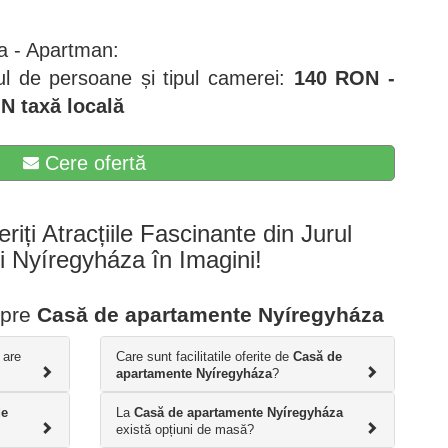
a - Apartman:
ul de persoane și tipul camerei:
140 RON -
N taxă locală
Cere ofertă
eriți Atracțiile Fascinante din Jurul
ii Nyíregyháza în Imagini!
spre
Casă de apartamente Nyíregyháza
are
Care sunt facilitatile oferite de
Casă de
apartamente Nyíregyháza
?
de
La
Casă de apartamente Nyíregyháza
există opțiuni de masă?