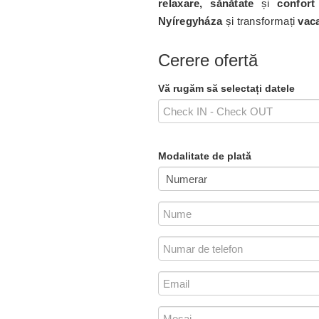
relaxare, sănătate
și
confort
Nyíregyháza
și transformați
vac
Cerere ofertă
Vă rugăm să selectați datele
Modalitate de plată