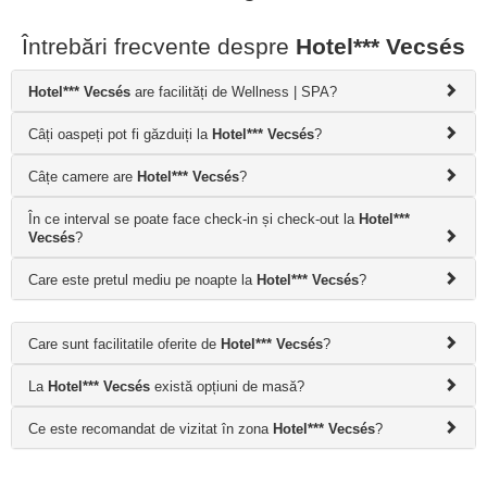
Întrebări frecvente despre
Hotel*** Vecsés
Hotel*** Vecsés
are facilități de Wellness | SPA?
Câți oaspeți pot fi găzduiți la
Hotel*** Vecsés
?
Câțe camere are
Hotel*** Vecsés
?
În ce interval se poate face check-in și check-out la
Hotel***
Vecsés
?
Care este pretul mediu pe noapte la
Hotel*** Vecsés
?
Care sunt facilitatile oferite de
Hotel*** Vecsés
?
La
Hotel*** Vecsés
există opțiuni de masă?
Ce este recomandat de vizitat în zona
Hotel*** Vecsés
?