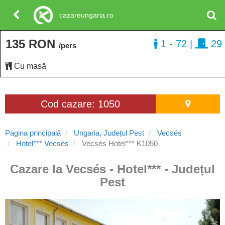
cazareungaria.ro
135 RON
1 - 72
|
29
/pers
Cu masă
Cod cazare: 1050
Pagina principală
Ungaria, Județul Pest
Vecsés
Hotel*** Vecsés
Vecsés Hotel*** K1050
Cazare la Vecsés - Hotel*** - Județul
Pest