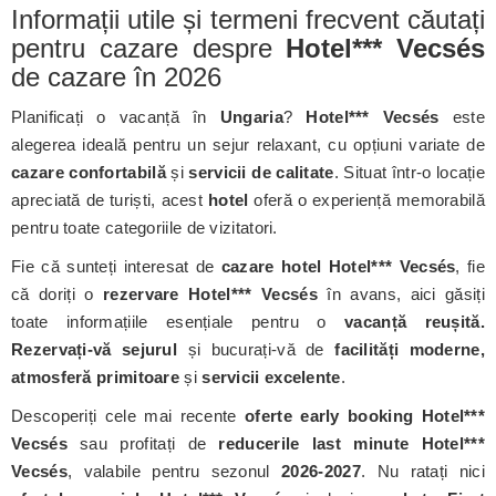
Informații utile și termeni frecvent căutați
pentru cazare despre
Hotel*** Vecsés
de cazare în 2026
Planificați o vacanță în
Ungaria
?
Hotel*** Vecsés
este
alegerea ideală pentru un sejur relaxant, cu opțiuni variate de
cazare confortabilă
și
servicii de calitate
. Situat într-o locație
apreciată de turiști, acest
hotel
oferă o experiență memorabilă
pentru toate categoriile de vizitatori.
Fie că sunteți interesat de
cazare hotel Hotel*** Vecsés
, fie
că doriți o
rezervare Hotel*** Vecsés
în avans, aici găsiți
toate informațiile esențiale pentru o
vacanță reușită.
Rezervați-vă sejurul
și bucurați-vă de
facilități moderne,
atmosferă primitoare
și
servicii excelente
.
Descoperiți cele mai recente
oferte early booking Hotel***
Vecsés
sau profitați de
reducerile last minute Hotel***
Vecsés
, valabile pentru sezonul
2026-2027
. Nu ratați nici