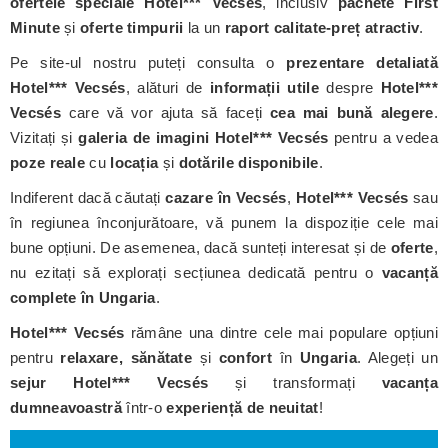
ofertele speciale Hotel*** Vecsés
, inclusiv
pachete First
Minute
și
oferte timpurii
la un
raport calitate-preț atractiv
.
Pe site-ul nostru puteți consulta o
prezentare detaliată
Hotel*** Vecsés
, alături de
informații utile
despre
Hotel***
Vecsés
care vă vor ajuta să faceți
cea mai bună alegere
.
Vizitați și
galeria de imagini Hotel*** Vecsés
pentru a vedea
poze reale
cu
locația
și
dotările disponibile
.
Indiferent dacă căutați
cazare în Vecsés
,
Hotel*** Vecsés
sau
în regiunea înconjurătoare, vă punem la dispoziție cele mai
bune opțiuni. De asemenea, dacă sunteți interesat și de
oferte
,
nu ezitați să explorați secțiunea dedicată pentru o
vacanță
complete în Ungaria
.
Hotel*** Vecsés
rămâne una dintre cele mai populare opțiuni
pentru
relaxare, sănătate
și
confort
în
Ungaria
. Alegeți un
sejur Hotel*** Vecsés
și transformați
vacanța
dumneavoastră
într-o
experiență de neuitat
!