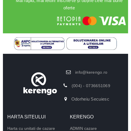
Mai rapid, mai ieftin! Înscrie-te și obține cele mai bune
oferte
info@kerengo.ro
(004) - 0736651069
Odorheiu Secuiesc
HARTA SITEULUI
KERENGO
Harta cu unitati de cazare
ADMIN cazare