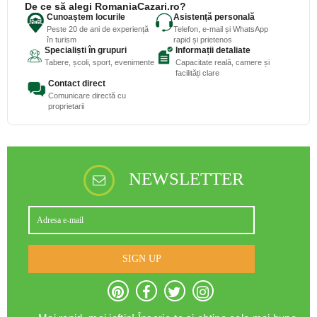
De ce să alegi RomaniaCazari.ro?
Cunoaștem locurile
Asistență personală
Peste 20 de ani de experiență
Telefon, e-mail și WhatsApp
în turism
rapid și prietenos
Specialiști în grupuri
Informații detaliate
Tabere, școli, sport, evenimente
Capacitate reală, camere și
facilități clare
Contact direct
Comunicare directă cu
proprietarii
NEWSLETTER
SIGN UP