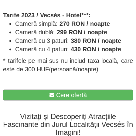
Tarife 2023 / Vecsés - Hotel***:
Cameră simplă:
270 RON / noapte
Cameră dublă:
299
RON / noapte
Cameră cu 3 paturi:
380
RON / noapte
Cameră cu 4 paturi:
430
RON / noapte
* tarifele pe mai sus nu includ taxa locală, care
este de 300 HUF/persoană/noapte)
Cere ofertă
Vizitați și Descoperiți Atracțiile
Fascinante din Jurul Localității Vecsés în
Imagini!