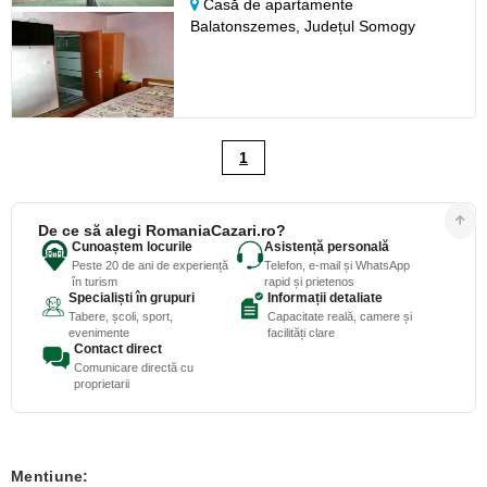
Casă de apartamente
Balatonszemes,
Județul Somogy
1
De ce să alegi RomaniaCazari.ro?
Cunoaștem locurile
Asistență personală
Peste 20 de ani de experiență
Telefon, e-mail și WhatsApp
în turism
rapid și prietenos
Specialiști în grupuri
Informații detaliate
Tabere, școli, sport,
Capacitate reală, camere și
evenimente
facilități clare
Contact direct
Comunicare directă cu
proprietarii
Mentiune: