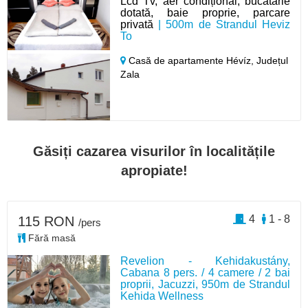
Lcd Tv, aer condițional, bucătărie
dotată, baie proprie, parcare
privată
| 500m de Strandul Heviz
To
Casă de apartamente Hévíz,
Județul
Zala
Găsiți cazarea visurilor în localitățile
apropiate!
4
1 - 8
115 RON
/pers
Fără masă
Revelion - Kehidakustány,
Cabana 8 pers. / 4 camere / 2 bai
proprii, Jacuzzi, 950m de Strandul
Kehida Wellness