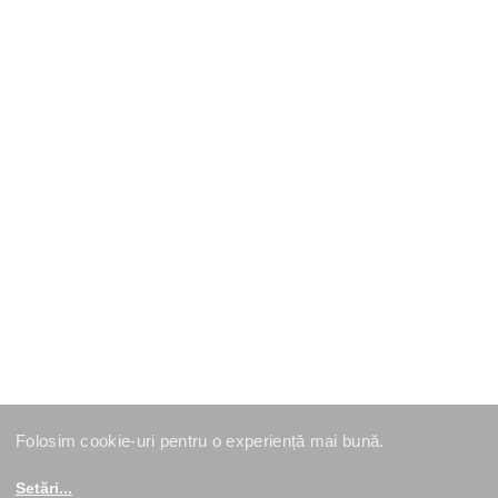
Folosim cookie-uri pentru o experiență mai bună.
Setări
...