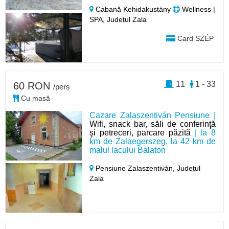
Cabană Kehidakustány
Wellness |
SPA, Județul Zala
Card SZÉP
11
1 - 33
60 RON
/pers
Cu masă
Cazare Zalaszentiván Pensiune |
Wifi, snack bar, săli de conferinţă
şi petreceri, parcare păzită
| la 8
km de Zalaegerszeg, la 42 km de
malul lacului Balaton
Pensiune Zalaszentiván,
Județul
Zala