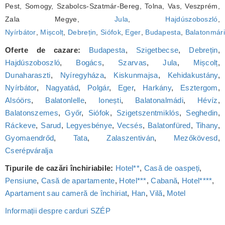
Pest, Somogy, Szabolcs-Szatmár-Bereg, Tolna, Vas, Veszprém,
Zala Megye,
Jula
,
Hajdúszoboszló
,
Nyírbátor
,
Mișcolț
,
Debrețin
,
Siófok
,
Eger
,
Budapesta
,
Balatonmári
Oferte de cazare:
Budapesta
,
Szigetbecse
,
Debrețin
,
Hajdúszoboszló
,
Bogács
,
Szarvas
,
Jula
,
Mișcolț
,
Dunaharaszti
,
Nyíregyháza
,
Kiskunmajsa
,
Kehidakustány
,
Nyírbátor
,
Nagyatád
,
Polgár
,
Eger
,
Harkány
,
Esztergom
,
Alsóörs
,
Balatonlelle
,
Ionești
,
Balatonalmádi
,
Hévíz
,
Balatonszemes
,
Győr
,
Siófok
,
Szigetszentmiklós
,
Seghedin
,
Ráckeve
,
Sarud
,
Legyesbénye
,
Vecsés
,
Balatonfüred
,
Tihany
,
Gyomaendrőd
,
Tata
,
Zalaszentiván
,
Mezőkövesd
,
Cserépváralja
Tipurile de cazări închiriabile:
Hotel**
,
Casă de oaspeți
,
Pensiune
,
Casă de apartamente
,
Hotel***
,
Cabană
,
Hotel****
,
Apartament sau cameră de închiriat
,
Han
,
Vilă
,
Motel
Informații despre carduri SZÉP