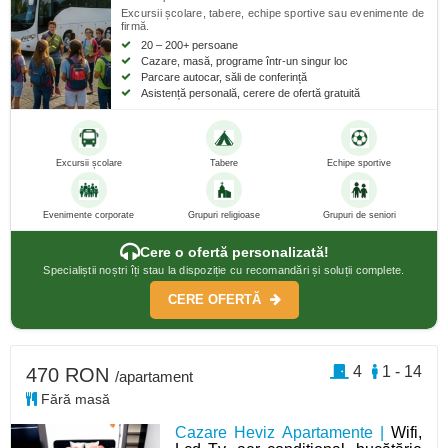
Excursii școlare, tabere, echipe sportive sau evenimente de
firmă.
20 – 200+ persoane
Cazare, masă, programe într-un singur loc
Parcare autocar, săli de conferință
Asistență personală, cerere de ofertă gratuită
Excursii școlare
Tabere
Echipe sportive
Evenimente corporate
Grupuri religioase
Grupuri de seniori
Cere o ofertă personalizată!
Specialiștii noștri îți stau la dispoziție cu recomandări și soluții complete.
CERE OFERTĂ
4
1 - 14
470 RON
/apartament
Fără masă
Cazare Heviz Apartamente |
Wifi,