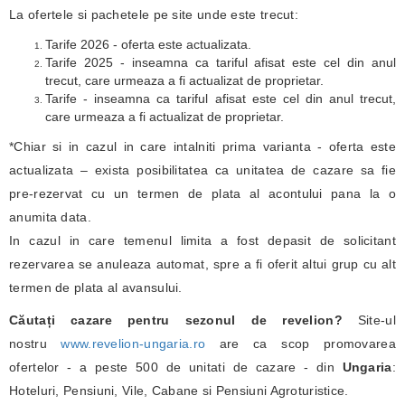
La ofertele si pachetele pe site unde este trecut:
Tarife 2026 - oferta este actualizata.
Tarife 2025 - inseamna ca tariful afisat este cel din anul
trecut, care urmeaza a fi actualizat de proprietar.
Tarife - inseamna ca tariful afisat este cel din anul trecut,
care urmeaza a fi actualizat de proprietar.
*Chiar si in cazul in care intalniti prima varianta - oferta este
actualizata – exista posibilitatea ca unitatea de cazare sa fie
pre-rezervat cu un termen de plata al acontului pana la o
anumita data.
In cazul in care temenul limita a fost depasit de solicitant
rezervarea se anuleaza automat, spre a fi oferit altui grup cu alt
termen de plata al avansului.
Căutați cazare pentru sezonul de revelion?
Site-ul
nostru
www.revelion-ungaria.ro
are ca scop promovarea
ofertelor - a peste 500 de unitati de cazare - din
Ungaria
:
Hoteluri, Pensiuni, Vile, Cabane si Pensiuni Agroturistice.