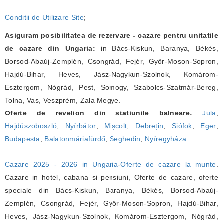
Conditii de Utilizare Site
;
Asiguram posibilitatea de rezervare - cazare pentru unitatile
de cazare din Ungaria:
in Bács-Kiskun, Baranya, Békés,
Borsod-Abaúj-Zemplén, Csongrád, Fejér, Győr-Moson-Sopron,
Hajdú-Bihar, Heves, Jász-Nagykun-Szolnok, Komárom-
Esztergom, Nógrád, Pest, Somogy, Szabolcs-Szatmár-Bereg,
Tolna, Vas, Veszprém, Zala Megye.
Oferte de revelion din statiunile balneare:
Jula
,
Hajdúszoboszló
,
Nyírbátor
,
Mișcolț
,
Debrețin
,
Siófok
,
Eger
,
Budapesta
,
Balatonmáriafürdő
,
Seghedin
,
Nyíregyháza
Cazare 2025 - 2026 in Ungaria
-
Oferte de cazare la munte
.
Cazare in hotel, cabana si pensiuni, Oferte de cazare, oferte
speciale din Bács-Kiskun, Baranya, Békés, Borsod-Abaúj-
Zemplén, Csongrád, Fejér, Győr-Moson-Sopron, Hajdú-Bihar,
Heves, Jász-Nagykun-Szolnok, Komárom-Esztergom, Nógrád,