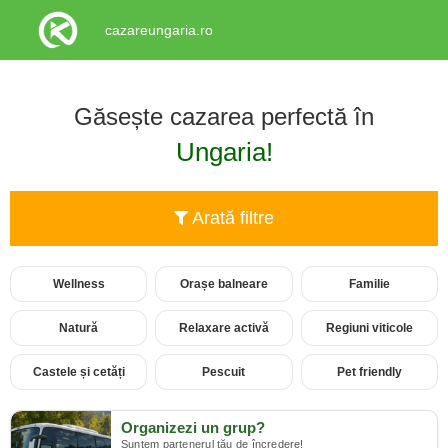
cazareungaria.ro
Găsește cazarea perfectă în
Ungaria!
Arată filtre
Wellness
Orașe balneare
Familie
Natură
Relaxare activă
Regiuni viticole
Castele și cetăți
Pescuit
Pet friendly
Organizezi un grup?
Suntem partenerul tău de încredere!