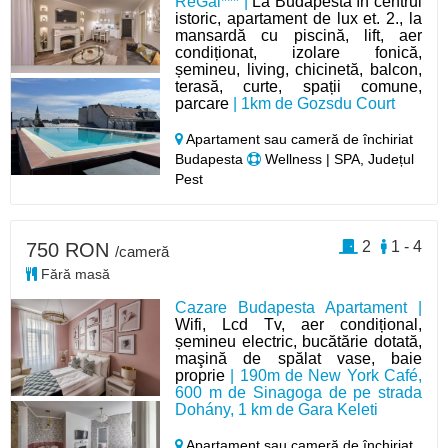
ReGal*** |
La Budapesta în centrul
istoric, apartament de lux et. 2., la
mansardă cu piscină, lift, aer
condiționat, izolare fonică,
șemineu, living, chicinetă, balcon,
terasă, curte, spații comune,
parcare
| 1km de Gozsdu Court
Apartament sau cameră de închiriat
Budapesta
Wellness | SPA, Județul
Pest
2
1 - 4
750 RON
/cameră
Fără masă
Cazare Budapesta Apartament |
Wifi, Lcd Tv, aer condițional,
șemineu electric, bucătărie dotată,
maşină de spălat vase, baie
proprie
| 190m de New York Café,
600 m de Sinagoga de pe strada
Dohány, 1 km de Gara Keleti
Apartament sau cameră de închiriat