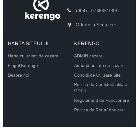
(004) - 0736651069
Odorheiu Secuiesc
HARTA SITEULUI
KERENGO
Harta cu unitati de cazare
ADMIN cazare
Blogul Kerengo
Adaugă unitate de cazare
Despre noi
Conditii de Utilizare Site
Politică de Confidențialitate -
GDPR
Regulament de Funcționare
Politica de Retur/ Anulare