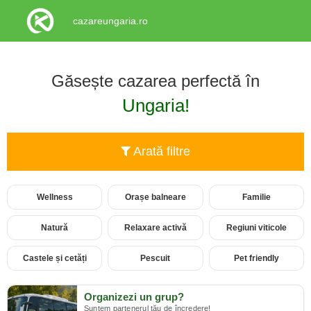
cazareungaria.ro
Găsește cazarea perfectă în
Ungaria!
Arată filtre
Wellness
Orașe balneare
Familie
Natură
Relaxare activă
Regiuni viticole
Castele și cetăți
Pescuit
Pet friendly
Organizezi un grup?
Suntem partenerul tău de încredere!