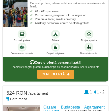
Excursii școlare, tabere, echipe sportive sau evenimente de
firmă.
20 – 200+ persoane
Cazare, masă, programe într-un singur loc
Parcare autocar, săli de conferință
Asistență personală, cerere de ofertă gratuită
Excursii școlare
Tabere
Echipe sportive
Evenimente corporate
Grupuri religioase
Grupuri de seniori
Cere o ofertă personalizată!
Specialiștii noștri îți stau la dispoziție cu recomandări și soluții complete.
CERE OFERTĂ
1
1 - 2
524 RON
/apartament
Fără masă
Cazare Budapesta Apartament