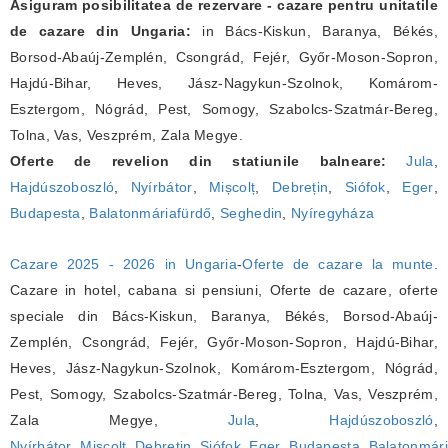
Asiguram posibilitatea de rezervare - cazare pentru unitatile
de cazare din Ungaria:
in Bács-Kiskun, Baranya, Békés,
Borsod-Abaúj-Zemplén, Csongrád, Fejér, Győr-Moson-Sopron,
Hajdú-Bihar, Heves, Jász-Nagykun-Szolnok, Komárom-
Esztergom, Nógrád, Pest, Somogy, Szabolcs-Szatmár-Bereg,
Tolna, Vas, Veszprém, Zala Megye.
Oferte de revelion din statiunile balneare:
Jula
,
Hajdúszoboszló
,
Nyírbátor
,
Mișcolț
,
Debrețin
,
Siófok
,
Eger
,
Budapesta
,
Balatonmáriafürdő
,
Seghedin
,
Nyíregyháza
Cazare 2025 - 2026 in Ungaria
-
Oferte de cazare la munte
.
Cazare in hotel, cabana si pensiuni, Oferte de cazare, oferte
speciale din Bács-Kiskun, Baranya, Békés, Borsod-Abaúj-
Zemplén, Csongrád, Fejér, Győr-Moson-Sopron, Hajdú-Bihar,
Heves, Jász-Nagykun-Szolnok, Komárom-Esztergom, Nógrád,
Pest, Somogy, Szabolcs-Szatmár-Bereg, Tolna, Vas, Veszprém,
Zala Megye,
Jula
,
Hajdúszoboszló
,
Nyírbátor
,
Mișcolț
,
Debrețin
,
Siófok
,
Eger
,
Budapesta
,
Balatonmári