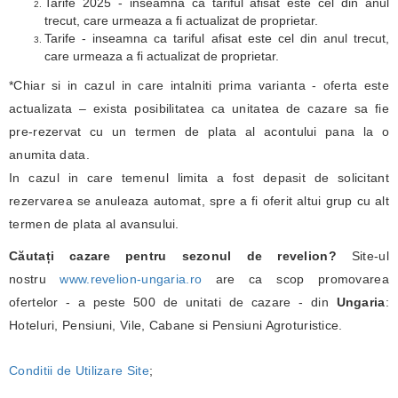
Tarife 2025 - inseamna ca tariful afisat este cel din anul
trecut, care urmeaza a fi actualizat de proprietar.
Tarife - inseamna ca tariful afisat este cel din anul trecut,
care urmeaza a fi actualizat de proprietar.
*Chiar si in cazul in care intalniti prima varianta - oferta este
actualizata – exista posibilitatea ca unitatea de cazare sa fie
pre-rezervat cu un termen de plata al acontului pana la o
anumita data.
In cazul in care temenul limita a fost depasit de solicitant
rezervarea se anuleaza automat, spre a fi oferit altui grup cu alt
termen de plata al avansului.
Căutați cazare pentru sezonul de revelion?
Site-ul
nostru
www.revelion-ungaria.ro
are ca scop promovarea
ofertelor - a peste 500 de unitati de cazare - din
Ungaria
:
Hoteluri, Pensiuni, Vile, Cabane si Pensiuni Agroturistice.
Conditii de Utilizare Site
;