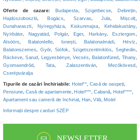
Oferte de cazare:
Budapesta
,
Szigetbecse
,
Debrețin
,
Hajdúszoboszló
,
Bogács
,
Szarvas
,
Jula
,
Mișcolț
,
Dunaharaszti
,
Nyíregyháza
,
Kiskunmajsa
,
Kehidakustány
,
Nyírbátor
,
Nagyatád
,
Polgár
,
Eger
,
Harkány
,
Esztergom
,
Alsóörs
,
Balatonlelle
,
Ionești
,
Balatonalmádi
,
Hévíz
,
Balatonszemes
,
Győr
,
Siófok
,
Szigetszentmiklós
,
Seghedin
,
Ráckeve
,
Sarud
,
Legyesbénye
,
Vecsés
,
Balatonfüred
,
Tihany
,
Gyomaendrőd
,
Tata
,
Zalaszentiván
,
Mezőkövesd
,
Cserépváralja
Tipurile de cazări închiriabile:
Hotel**
,
Casă de oaspeți
,
Pensiune
,
Casă de apartamente
,
Hotel***
,
Cabană
,
Hotel****
,
Apartament sau cameră de închiriat
,
Han
,
Vilă
,
Motel
Informații despre carduri SZÉP
NEWSLETTER