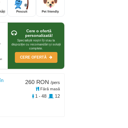
tăți
Pescuit
Pet friendly
Cere o ofertă
personalizată!
Specialiștii noștri îți stau la
e
dispoziție cu recomandări și soluții
complete.
CERE OFERTĂ
ri
în
260 RON
/pers
Fără masă
1 - 48
12