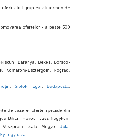
 oferit altui grup cu alt termen de
omovarea ofertelor - a peste 500
Kiskun, Baranya, Békés, Borsod-
ok, Komárom-Esztergom, Nógrád,
rețin
,
Siófok
,
Eger
,
Budapesta
,
rte de cazare, oferte speciale din
jdú-Bihar, Heves, Jász-Nagykun-
s, Veszprém, Zala Megye,
Jula
,
Nyíregyháza