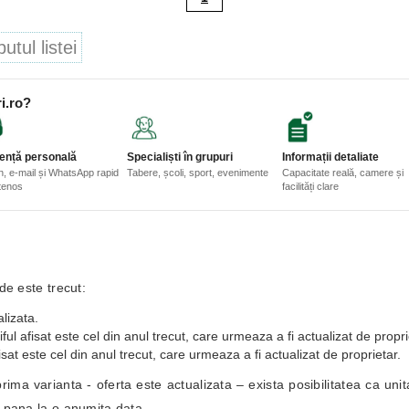
tul listei
i.ro?
ență personală
Specialiști în grupuri
Informații detaliate
n, e-mail și WhatsApp rapid
Tabere, școli, sport, evenimente
Capacitate reală, camere și
etenos
facilități clare
de este trecut:
lizata.
ful afisat este cel din anul trecut, care urmeaza a fi actualizat de propri
isat este cel din anul trecut, care urmeaza a fi actualizat de proprietar.
i prima varianta - oferta este actualizata – exista posibilitatea ca un
i pana la o anumita data.