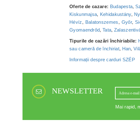
Oferte de cazare:
Budapesta
,
S
Kiskunmajsa
,
Kehidakustány
,
Ny
Hévíz
,
Balatonszemes
,
Győr
,
Si
Gyomaendrőd
,
Tata
,
Zalaszentiv
Tipurile de cazări închiriabile:
sau cameră de închiriat
,
Han
,
Vil
Informații despre carduri SZÉP
NEWSLETTER
Mai rapid, m