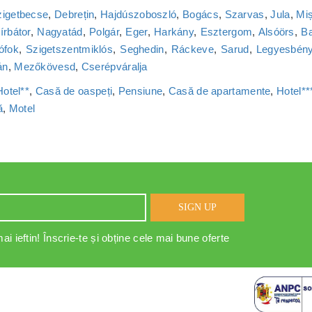
zigetbecse
,
Debrețin
,
Hajdúszoboszló
,
Bogács
,
Szarvas
,
Jula
,
Miș
írbátor
,
Nagyatád
,
Polgár
,
Eger
,
Harkány
,
Esztergom
,
Alsóörs
,
Ba
ófok
,
Szigetszentmiklós
,
Seghedin
,
Ráckeve
,
Sarud
,
Legyesbén
án
,
Mezőkövesd
,
Cserépváralja
Hotel**
,
Casă de oaspeți
,
Pensiune
,
Casă de apartamente
,
Hotel**
ă
,
Motel
SIGN UP
ai ieftin! Înscrie-te și obține cele mai bune oferte