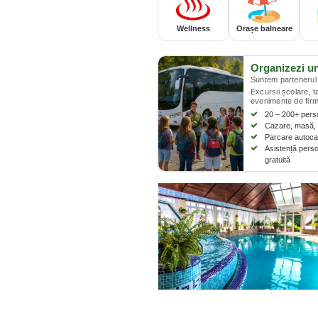
Wellness
Orașe balneare
Organizezi u
Suntem partenerul 
Excursii școlare, 
evenimente de firm
20 – 200+ per
Cazare, masă, 
Parcare autocar
Asistență perso
gratuită