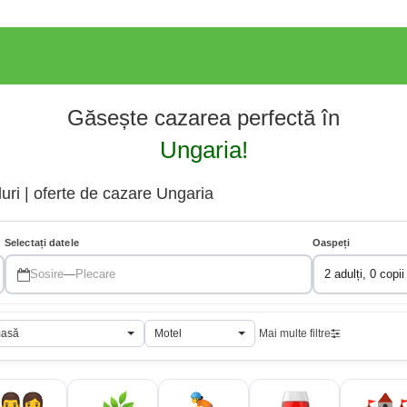
Găsește cazarea perfectă în
Ungaria!
uri | oferte de cazare Ungaria
Selectați datele
Oaspeți
Sosire
—
Plecare
2 adulți, 0 copii
masă
Motel
Mai multe filtre