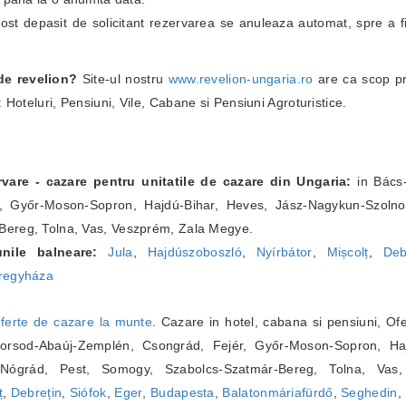
fost depasit de solicitant rezervarea se anuleaza automat, spre a fi
 de revelion?
Site-ul nostru
www.revelion-ungaria.ro
are ca scop pr
: Hoteluri, Pensiuni, Vile, Cabane si Pensiuni Agroturistice.
rvare - cazare pentru unitatile de cazare din Ungaria:
in Bács-
r, Győr-Moson-Sopron, Hajdú-Bihar, Heves, Jász-Nagykun-Szoln
Bereg, Tolna, Vas, Veszprém, Zala Megye.
nile balneare:
Jula
,
Hajdúszoboszló
,
Nyírbátor
,
Mișcolț
,
Deb
regyháza
ferte de cazare la munte
. Cazare in hotel, cabana si pensiuni, Ofe
orsod-Abaúj-Zemplén, Csongrád, Fejér, Győr-Moson-Sopron, Ha
 Nógrád, Pest, Somogy, Szabolcs-Szatmár-Bereg, Tolna, Va
ț
,
Debrețin
,
Siófok
,
Eger
,
Budapesta
,
Balatonmáriafürdő
,
Seghedin
,