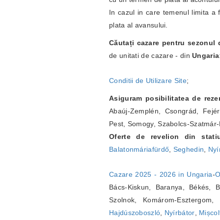
In cazul in care temenul limita a 
plata al avansului.
Căutați cazare pentru sezonul
de unitati de cazare - din
Ungaria
Conditii de Utilizare Site
;
Asiguram posibilitatea de reze
Abaúj-Zemplén, Csongrád, Fejé
Pest, Somogy, Szabolcs-Szatmár-
Oferte de revelion din statiu
Balatonmáriafürdő
,
Seghedin
,
Nyí
Cazare 2025 - 2026 in Ungaria
-
O
Bács-Kiskun, Baranya, Békés, B
Szolnok, Komárom-Esztergom,
Hajdúszoboszló
,
Nyírbátor
,
Mișcol