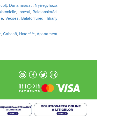
colț
,
Dunaharaszti
,
Nyíregyháza
,
latonlelle
,
Ionești
,
Balatonalmádi
,
ye
,
Vecsés
,
Balatonfüred
,
Tihany
,
*
,
Cabană
,
Hotel****
,
Apartament