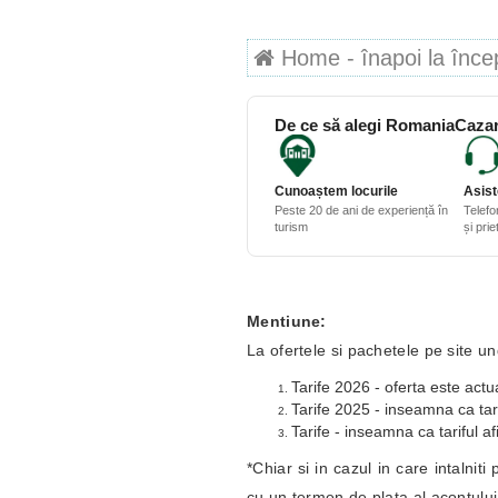
Home - înapoi la începu
De ce să alegi RomaniaCazar
Cunoaștem locurile
Asist
Peste 20 de ani de experiență în
Telefo
turism
și pri
Mentiune:
La ofertele si pachetele pe site un
Tarife 2026 - oferta este actua
Tarife 2025 - inseamna ca tari
Tarife - inseamna ca tariful af
*Chiar si in cazul in care intalnit
cu un termen de plata al acontulu