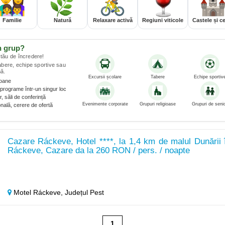
Familie
Natură
Relaxare activă
Regiuni viticole
Castele și ce
n grup?
tău de încredere!
tabere, echipe sportive sau
ă.
Excursii școlare
Tabere
Echipe sportiv
soane
programe într-un singur loc
, săli de conferință
Evenimente corporate
Grupuri religioase
Grupuri de senio
nală, cerere de ofertă
Cazare Ráckeve, Hotel ****, la 1,4 km de malul Dunării 
Ráckeve, Cazare da la 260 RON / pers. / noapte
Motel Ráckeve,
Județul Pest
1