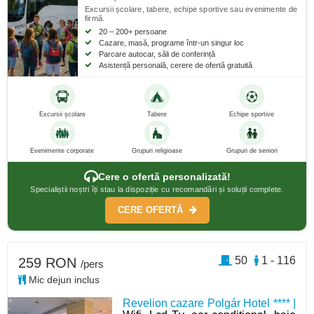
Excursii școlare, tabere, echipe sportive sau evenimente de
firmă.
20 – 200+ persoane
Cazare, masă, programe într-un singur loc
Parcare autocar, săli de conferință
Asistență personală, cerere de ofertă gratuită
Excursii școlare
Tabere
Echipe sportive
Evenimente corporate
Grupuri religioase
Grupuri de seniori
Cere o ofertă personalizată!
Specialiștii noștri îți stau la dispoziție cu recomandări și soluții complete.
CERE OFERTĂ
50
1 - 116
259 RON
/pers
Mic dejun inclus
Revelion cazare Polgár Hotel **** |