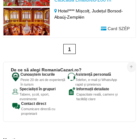
Hotel**** Mișcolț,
Județul Borsod-
Abaúj-Zemplén
Card SZÉP
1
De ce să alegi RomaniaCazari.ro?
Cunoaștem locurile
Asistență personală
Peste 20 de ani de experiență
Telefon, e-mail și WhatsApp
în turism
rapid și prietenos
Specialiști în grupuri
Informații detaliate
Tabere, școli, sport,
Capacitate reală, camere și
evenimente
facilități clare
Contact direct
Comunicare directă cu
proprietarii