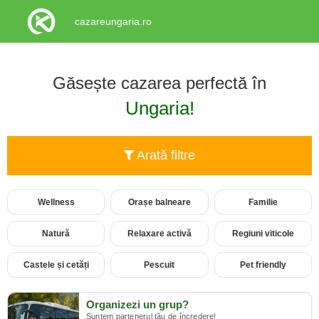
cazareungaria.ro
Găsește cazarea perfectă în
Ungaria!
Arată filtre
Wellness
Orașe balneare
Familie
Natură
Relaxare activă
Regiuni viticole
Castele și cetăți
Pescuit
Pet friendly
Organizezi un grup?
Suntem partenerul tău de încredere!