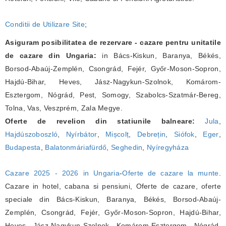
Conditii de Utilizare Site
;
Asiguram posibilitatea de rezervare - cazare pentru unitatile
de cazare din Ungaria:
in Bács-Kiskun, Baranya, Békés,
Borsod-Abaúj-Zemplén, Csongrád, Fejér, Győr-Moson-Sopron,
Hajdú-Bihar, Heves, Jász-Nagykun-Szolnok, Komárom-
Esztergom, Nógrád, Pest, Somogy, Szabolcs-Szatmár-Bereg,
Tolna, Vas, Veszprém, Zala Megye.
Oferte de revelion din statiunile balneare:
Jula
,
Hajdúszoboszló
,
Nyírbátor
,
Mișcolț
,
Debrețin
,
Siófok
,
Eger
,
Budapesta
,
Balatonmáriafürdő
,
Seghedin
,
Nyíregyháza
Cazare 2025 - 2026 in Ungaria
-
Oferte de cazare la munte
.
Cazare in hotel, cabana si pensiuni, Oferte de cazare, oferte
speciale din Bács-Kiskun, Baranya, Békés, Borsod-Abaúj-
Zemplén, Csongrád, Fejér, Győr-Moson-Sopron, Hajdú-Bihar,
Heves, Jász-Nagykun-Szolnok, Komárom-Esztergom, Nógrád,