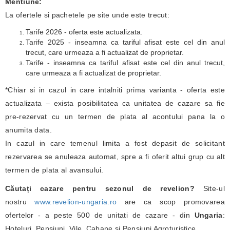
Mentiune:
La ofertele si pachetele pe site unde este trecut:
Tarife 2026 - oferta este actualizata.
Tarife 2025 - inseamna ca tariful afisat este cel din anul
trecut, care urmeaza a fi actualizat de proprietar.
Tarife - inseamna ca tariful afisat este cel din anul trecut,
care urmeaza a fi actualizat de proprietar.
*Chiar si in cazul in care intalniti prima varianta - oferta este
actualizata – exista posibilitatea ca unitatea de cazare sa fie
pre-rezervat cu un termen de plata al acontului pana la o
anumita data.
In cazul in care temenul limita a fost depasit de solicitant
rezervarea se anuleaza automat, spre a fi oferit altui grup cu alt
termen de plata al avansului.
Căutați cazare pentru sezonul de revelion?
Site-ul
nostru
www.revelion-ungaria.ro
are ca scop promovarea
ofertelor - a peste 500 de unitati de cazare - din
Ungaria
:
Hoteluri, Pensiuni, Vile, Cabane si Pensiuni Agroturistice.