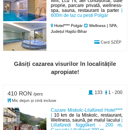
Wifi, Lcd Tv, aer condițional, baie
proprie, parcare privată, wellness-
spa, sauna, restaurant la parter
|
600m de Iaz cu pești Polgár
Hotel**** Polgár
Wellness | SPA,
Județul Hajdú-Bihar
Card SZÉP
Găsiți cazarea visurilor în localitățile
apropiate!
133
1 - 200
410 RON
/pers
Mic dejun și cină incluse
Cazare Miskolc-Lilafüred Hotel****
|
10 km de la Miskolc, restaurant,
Wellness, saună, pe malul lacului
|
Lillafüredi függőkert - 200 m,
Cascada Lillafüred-200 m