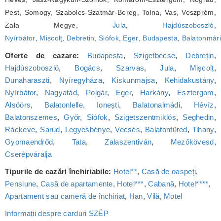
Pest, Somogy, Szabolcs-Szatmár-Bereg, Tolna, Vas, Veszprém,
Zala Megye,
Jula
,
Hajdúszoboszló
,
Nyírbátor
,
Mișcolț
,
Debrețin
,
Siófok
,
Eger
,
Budapesta
,
Balatonmári
Oferte de cazare:
Budapesta
,
Szigetbecse
,
Debrețin
,
Hajdúszoboszló
,
Bogács
,
Szarvas
,
Jula
,
Mișcolț
,
Dunaharaszti
,
Nyíregyháza
,
Kiskunmajsa
,
Kehidakustány
,
Nyírbátor
,
Nagyatád
,
Polgár
,
Eger
,
Harkány
,
Esztergom
,
Alsóörs
,
Balatonlelle
,
Ionești
,
Balatonalmádi
,
Hévíz
,
Balatonszemes
,
Győr
,
Siófok
,
Szigetszentmiklós
,
Seghedin
,
Ráckeve
,
Sarud
,
Legyesbénye
,
Vecsés
,
Balatonfüred
,
Tihany
,
Gyomaendrőd
,
Tata
,
Zalaszentiván
,
Mezőkövesd
,
Cserépváralja
Tipurile de cazări închiriabile:
Hotel**
,
Casă de oaspeți
,
Pensiune
,
Casă de apartamente
,
Hotel***
,
Cabană
,
Hotel****
,
Apartament sau cameră de închiriat
,
Han
,
Vilă
,
Motel
Informații despre carduri SZÉP