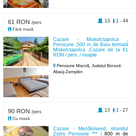
13
1 - 44
61 RON
/pers
Fără masă
Cazare - Miskolctapolca ,
Pensiune ,500 m de Baia termală
Miskolctapolca ,Cazare de la 61
RON / pers. / noapte
Pensiune Mișcolț,
Județul Borsod-
Abaúj-Zemplén
13
1 - 27
90 RON
/pers
Cu masă
Cazare - Mezőkövesd, strandul
Zsóry Pensiune *** |
800 m de