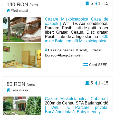
5
1 - 15
140 RON
/pers
Fără masă
Cazare Miskolctapolca Casa de
oaspeți |
Wifi, Tv, Aer conditionat,
Parcare, Posibilitati de gatit in aer
liber: Gratar, Ceaun, Disc gratar,
Posibilitate de a frige slanina
| 800
m de Baia termală Miskolctapolca
Casă de oaspeți Mișcolț,
Județul
Borsod-Abaúj-Zemplén
Card SZÉP
5
1 - 15
80 RON
/pers
Fără masă
Cazare Miskolctapolca, Cabana |
200m de Centru SPA Barlangfürdő
| Wifi, Tv, Parcare privată,
Bucătărie dotată, Baby friendly