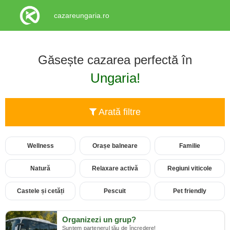
cazareungaria.ro
Găsește cazarea perfectă în
Ungaria!
Arată filtre
Wellness
Orașe balneare
Familie
Natură
Relaxare activă
Regiuni viticole
Castele și cetăți
Pescuit
Pet friendly
Organizezi un grup?
Suntem partenerul tău de încredere!