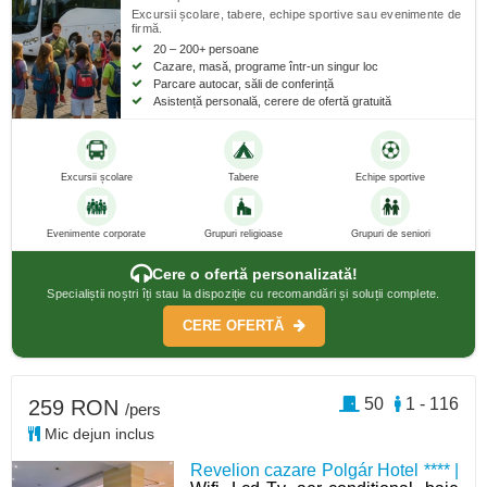
Excursii școlare, tabere, echipe sportive sau evenimente de
firmă.
20 – 200+ persoane
Cazare, masă, programe într-un singur loc
Parcare autocar, săli de conferință
Asistență personală, cerere de ofertă gratuită
Excursii școlare
Tabere
Echipe sportive
Evenimente corporate
Grupuri religioase
Grupuri de seniori
Cere o ofertă personalizată!
Specialiștii noștri îți stau la dispoziție cu recomandări și soluții complete.
CERE OFERTĂ
50
1 - 116
259 RON
/pers
Mic dejun inclus
Revelion cazare Polgár Hotel **** |