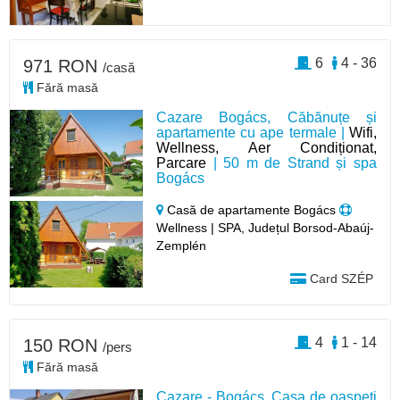
6
4 - 36
971 RON
/casă
Fără masă
Cazare Bogács, Căbănuțe și
apartamente cu ape termale |
Wifi,
Wellness, Aer Condiționat,
Parcare
| 50 m de Strand și spa
Bogács
Casă de apartamente Bogács
Wellness | SPA, Județul Borsod-Abaúj-
Zemplén
Card SZÉP
4
1 - 14
150 RON
/pers
Fără masă
Cazare - Bogács, Casa de oaspeți