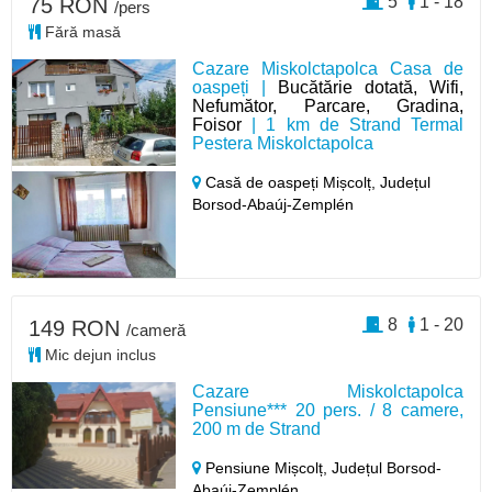
5
1 - 18
75 RON
/pers
Fără masă
Cazare Miskolctapolca Casa de
oaspeți |
Bucătărie dotată, Wifi,
Nefumător, Parcare, Gradina,
Foisor
| 1 km de Strand Termal
Pestera Miskolctapolca
Casă de oaspeți Mișcolț,
Județul
Borsod-Abaúj-Zemplén
8
1 - 20
149 RON
/cameră
Mic dejun inclus
Cazare Miskolctapolca
Pensiune*** 20 pers. / 8 camere,
200 m de Strand
Pensiune Mișcolț,
Județul Borsod-
Abaúj-Zemplén