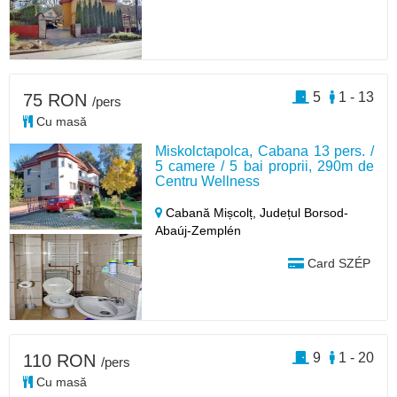
5
1 - 13
75 RON
/pers
Cu masă
Miskolctapolca, Cabana 13 pers. /
5 camere / 5 bai proprii, 290m de
Centru Wellness
Cabană Mișcolț,
Județul Borsod-
Abaúj-Zemplén
Card SZÉP
9
1 - 20
110 RON
/pers
Cu masă