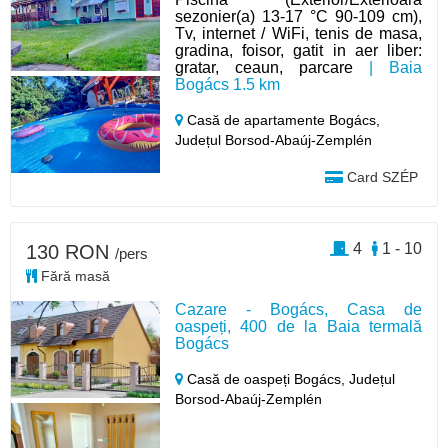
sezonier(a) 13-17 °C 90-109 cm),
Tv, internet / WiFi, tenis de masa,
gradina, foisor, gatit in aer liber:
gratar, ceaun, parcare
| Baia
Bogács 1.5 km
Casă de apartamente Bogács,
Județul Borsod-Abaúj-Zemplén
Card SZÉP
4
1 - 10
130 RON
/pers
Fără masă
Cazare - Bogács, Casa de
oaspeți, 400 de la Baia termală
Bogács
Casă de oaspeți Bogács,
Județul
Borsod-Abaúj-Zemplén