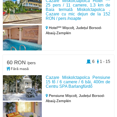
Cazare Miskolctapolca Hotel ***
25 pers / 11 camere, 1.3 km de
Baia termală Miskolctapolca ,
Cazare cu mic dejun de la 152
RON / pers /noapte
Hotel*** Mișcolț,
Județul Borsod-
Abaúj-Zemplén
6
1 - 15
60 RON
/pers
Fără masă
Cazare Miskolctapolca Pensiune
15 fő / 6 camere / 6 băi, 400m de
Centru SPA Barlangfürdő
Pensiune Mișcolț,
Județul Borsod-
Abaúj-Zemplén