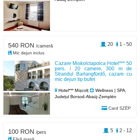
20
1 - 50
540 RON
/cameră
Mic dejun inclus
Cazare Miskolctapolca Hotel*** 50
pers. / 20 camere, 300 m de
Strandul Barlangfürdő, cazare cu
mic dejun tip bufet
Hotel*** Mișcolț
Wellness | SPA,
Județul Borsod-Abaúj-Zemplén
Card SZÉP
5
2 - 12
100 RON
/pers
Fără masă