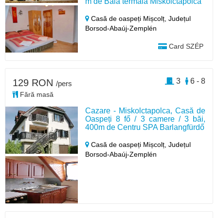
m de Baia termală Miskolctapolca
Casă de oaspeți Mișcolț,
Județul
Borsod-Abaúj-Zemplén
Card SZÉP
3
6 - 8
129 RON
/pers
Fără masă
Cazare - Miskolctapolca, Casă de
Oaspeți 8 fő / 3 camere / 3 băi,
400m de Centru SPA Barlangfürdő
Casă de oaspeți Mișcolț,
Județul
Borsod-Abaúj-Zemplén